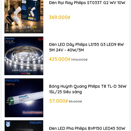
Đèn Rọi Ray Philips ST033T G2 WV 10W
369.000₫
Đèn LED Dây Philips LS155 G3 LED9 8W
5M 24V - 40W/5M
425.000₫
1.196.000₫
Bóng Huỳnh Quang Philips T8 TL-D 36W
1SL/25 Siêu sáng
57.000₫
85.600₫
Đèn LED Pha Philips BVP150 LED45 50W