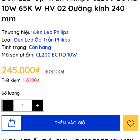
10W 65K W HV 02 Đường kính 240
mm
Thương hiệu:
Đèn Led Philips
Loại:
Đèn Led Ốp Trần Philips
Tình trạng:
Còn hàng
Mã sản phẩm:
CL200 EC RD 10W
245.000₫
408.100₫
Tiết kiệm:
163.100₫
Số lượng:
-
+
THÊM VÀO GIỎ