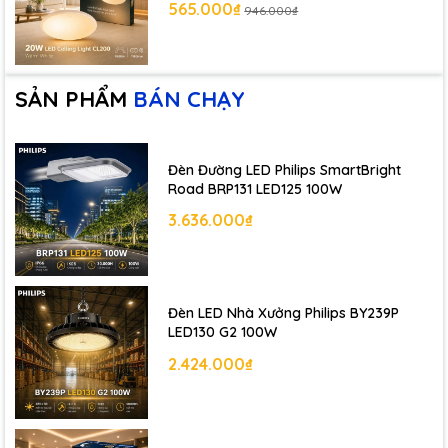
565.000₫
946.000₫
SẢN PHẨM
BÁN CHẠY
Đèn Đường LED Philips SmartBright
Road BRP131 LED125 100W
3.636.000₫
Đèn LED Nhà Xưởng Philips BY239P
LED130 G2 100W
2.424.000₫