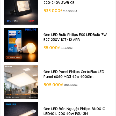
220-240V SWB CE
533.000₫
1.167.000₫
Đèn LED Bulb Philips ESS LEDBulb 7W
E27 230V 1CT/12 APR
35.000₫
50.600₫
Đèn LED Panel Philips CertaFlux LED
Panel 6060 MD3 42w 4000lm
505.000₫
1.110.000₫
Đèn LED Bán Nguyệt Philips BN001C
LED40 L1200 40W PSU GM