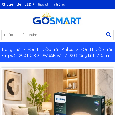
Chuyên đèn LED Philips chính hãng
Trang chủ
Đèn LED Ốp Trần Philips
Đèn LED Ốp Trần
Philips CL200 EC RD 10W 65K W HV 02 Đường kính 240 mm