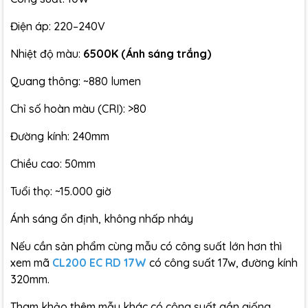
Điện áp: 220–240V
Nhiệt độ màu:
6500K (Ánh sáng trắng)
Quang thông: ~880 lumen
Chỉ số hoàn màu (CRI): >80
Đường kính: 240mm
Chiều cao: 50mm
Tuổi thọ: ~15.000 giờ
Ánh sáng ổn định, không nhấp nháy
Nếu cần sản phẩm cùng mẫu có công suất lớn hơn thì
xem mã
CL200 EC RD 17W
có công suất 17w, đường kính
320mm.
Tham khảo thêm mẫu khác có công suất gần giống