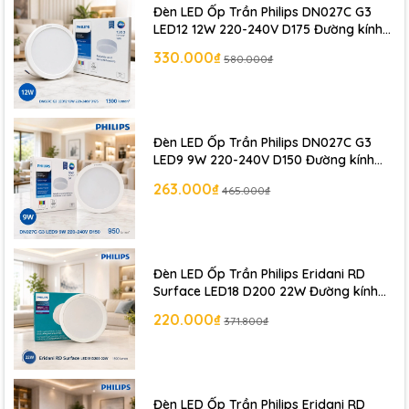
👉 Cam kết hàng chính hãng Philips – đầy đủ CO, CQ
Đèn LED Ốp Trần Philips DN027C G3
LED12 12W 220-240V D175 Đường kính
👉 Bảo hành uy tín – hỗ trợ kỹ thuật tận nơi
175 mm
330.000₫
580.000₫
👉 Giá tốt cho công trình & đại lý
📞 Liên hệ ngay để được tư vấn miễn phí
Đèn LED Ốp Trần Philips DN027C G3
LED9 9W 220-240V D150 Đường kính
và nhận nhiều ưu đãi.
150 mm
263.000₫
465.000₫
🔎 Khám phá thêm các dòng sản phẩm
Đèn LED Philips
Chính Hãng
khác !
Đèn LED Ốp Trần Philips Eridani RD
Surface LED18 D200 22W Đường kính
228 mm
220.000₫
371.800₫
Đèn LED Ốp Trần Philips Eridani RD