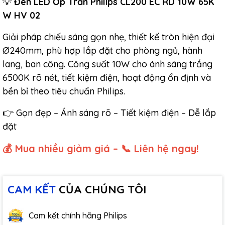
💡
Đèn LED Ốp Trần Philips CL200 EC RD 10W 65K
W HV 02
Giải pháp chiếu sáng gọn nhẹ, thiết kế tròn hiện đại
Ø240mm, phù hợp lắp đặt cho phòng ngủ, hành
lang, ban công. Công suất 10W cho ánh sáng trắng
6500K rõ nét, tiết kiệm điện, hoạt động ổn định và
bền bỉ theo tiêu chuẩn Philips.
👉 Gọn đẹp – Ánh sáng rõ – Tiết kiệm điện – Dễ lắp
đặt
💰 Mua nhiều giảm giá – 📞 Liên hệ ngay!
CAM KẾT
CỦA CHÚNG TÔI
Cam kết chính hãng Philips