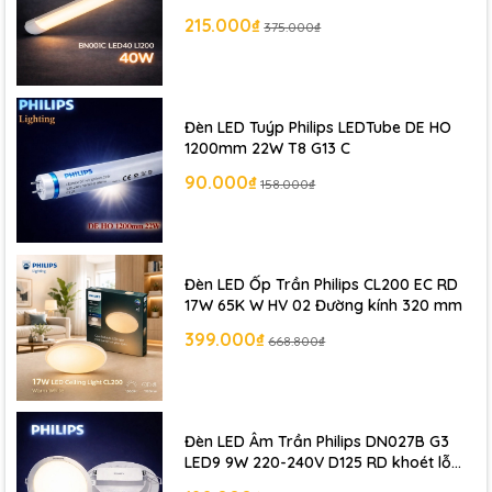
215.000₫
375.000₫
Đèn LED Tuýp Philips LEDTube DE HO
1200mm 22W T8 G13 C
90.000₫
158.000₫
Đèn LED Ốp Trần Philips CL200 EC RD
17W 65K W HV 02 Đường kính 320 mm
399.000₫
668.800₫
Đèn LED Âm Trần Philips DN027B G3
LED9 9W 220-240V D125 RD khoét lỗ
125 mm