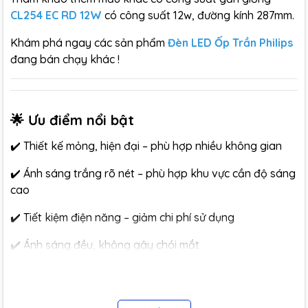
CL254 EC RD 12W
có công suất 12w, đường kính 287mm.
Khám phá ngay các sản phẩm
Đèn LED Ốp Trần Philips
đang bán chạy khác !
🌟 Ưu điểm nổi bật
✔️ Thiết kế mỏng, hiện đại – phù hợp nhiều không gian
✔️ Ánh sáng trắng rõ nét – phù hợp khu vực cần độ sáng
cao
✔️ Tiết kiệm điện năng – giảm chi phí sử dụng
✔️ Ánh sáng đều, không gây chói mắt
✔️ Dễ lắp đặt – thay thế nhanh chóng