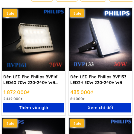
Sale
Sale
Đèn LED Pha Philips BVP161
Đèn LED Pha Philips BVP133
LED60 70W 220-240V WB
LED24 30W 220-240V WB
GREY
1.872.000₫
435.000₫
2.449.000₫
811.000₫
Thêm vào giỏ
Xem chi tiết
Sale
Sale