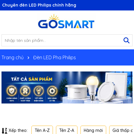
Chuyên đèn LED Philips chính hãng
Trang chủ
Đèn LED Pha Philips
Tên A-Z
Tên Z-A
Hàng mới
Giá thấp đ
Xếp theo: