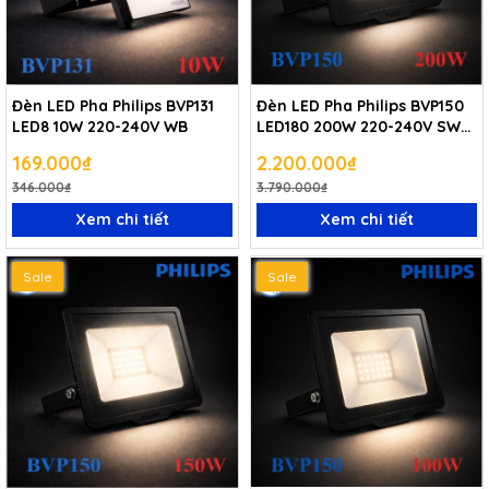
Đèn LED Pha Philips BVP131
Đèn LED Pha Philips BVP150
LED8 10W 220-240V WB
LED180 200W 220-240V SWB
CE
169.000₫
2.200.000₫
346.000₫
3.790.000₫
Xem chi tiết
Xem chi tiết
Sale
Sale