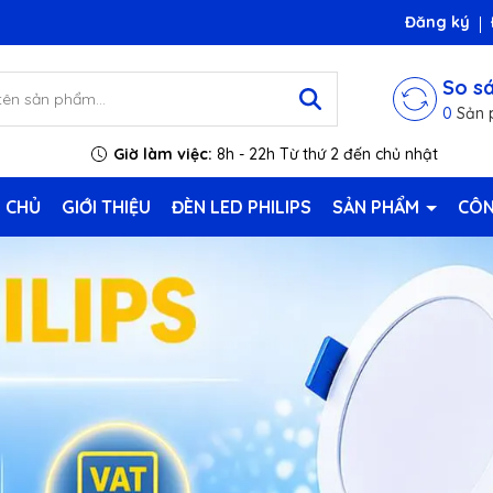
Đăng ký
So s
0
Sản 
Giờ làm việc:
8h - 22h Từ thứ 2 đến chủ nhật
 CHỦ
GIỚI THIỆU
ĐÈN LED PHILIPS
SẢN PHẨM
CÔN