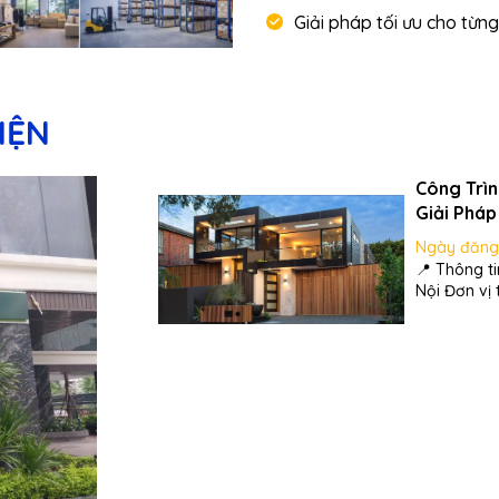
Giải pháp tối ưu cho từn
IỆN
Công Trìn
Giải Pháp
Ngày đăng
📍 Thông tin công trình Loại
Nội Đơn vị
thống chiếu sáng 💡 Giải pháp chiếu s
Với yêu cầu
tiết kiệm...