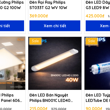
ưởng Philips
Đèn Rọi Ray Philips
Đèn LED Dây 
30 G2 100W
ST033T G2 WV 10W
G3 LED9 8W 
40W/5M
369.000₫
425.000₫
1
i tiết
Xem chi tiết
Xem c
Sale
Sale
 Philips
Đèn LED Bán Nguyệt
Đèn LED Tuýp
 Panel 6060
Philips BN001C LED40
LEDTube DE
0lm
L1200 40W PSU GM
22W T8 G13 
215.000₫
90.000₫
110.000₫
375.000₫
15