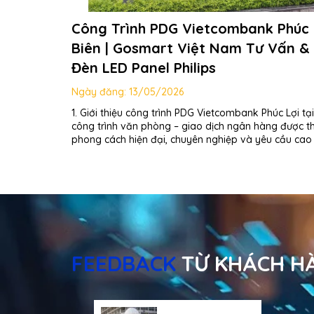
Công Trình PDG Vietcombank Phúc 
Biên | Gosmart Việt Nam Tư Vấn &
Đèn LED Panel Philips
Ngày đăng:
13/05/2026
1. Giới thiệu công trình PDG Vietcombank Phúc Lợi tạ
công trình văn phòng – giao dịch ngân hàng được th
phong cách hiện đại, chuyên nghiệp và yêu cầu cao
chiếu sáng. Không gian bên trong gồm khu vực giao d
FEEDBACK
TỪ KHÁCH H