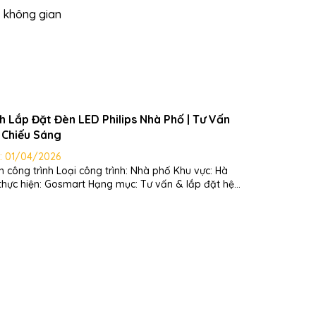
g không gian
h Lắp Đặt Đèn LED Philips Nhà Phố | Tư Vấn
 Chiếu Sáng
:
01/04/2026
 công trình: Nhà phố Khu vực: Hà
 thực hiện: Gosmart Hạng mục: Tư vấn & lắp đặt hệ
áng Gosmart triển khai
 của gia chủ về một không gian hiện đại – sáng rõ –