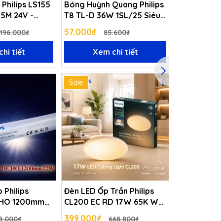
Philips LS155
Bóng Huỳnh Quang Philips
Đèn LED Pha
5M 24V -
T8 TL-D 36W 1SL/25 Siêu
BVP150 LE
sáng
240V SWB 
57.000₫
533.000₫
.196.000₫
85.600₫
hi tiết
Xem chi tiết
Xem 
Sale
Sale
 Philips
Đèn LED Ốp Trần Philips
Đèn LED Âm 
 HO 1200mm
CL200 EC RD 17W 65K W
DN027B G3
C
HV 02 Đường kính 320 mm
240V D125 
399.000₫
182.000₫
8.000₫
668.800₫