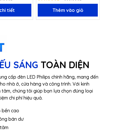
mm
hi tiết
Thêm vào giỏ
Xem 
IẾU SÁNG
TOÀN DIỆN
ng cấp đèn LED Philips chính hãng, mang đến
cho nhà ở, cửa hàng và công trình. Với kinh
 tâm, chúng tôi giúp bạn lựa chọn đúng loại
iệm chi phí hiệu quả.
ộ bền cao
hông bán dư
 tâm