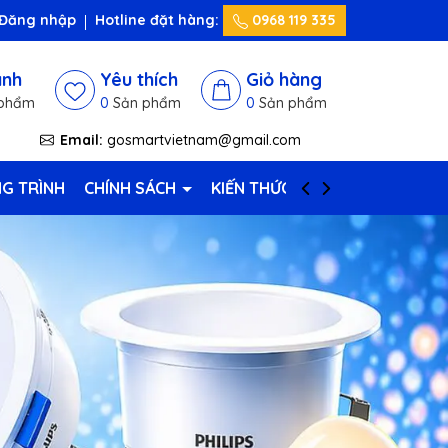
Đăng nhập
Hotline đặt hàng:
0968 119 335
ánh
Yêu thích
Giỏ hàng
phẩm
0
Sản phẩm
0
Sản phẩm
Email:
gosmartvietnam@gmail.com
G TRÌNH
CHÍNH SÁCH
KIẾN THỨC HAY
LIÊN HỆ