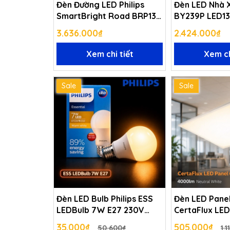
Đèn Đường LED Philips
Đèn LED Nhà X
SmartBright Road BRP131
BY239P LED1
LED125 100W
3.636.000₫
2.424.000₫
Xem chi tiết
Xem ch
Sale
Sale
Đèn LED Bulb Philips ESS
Đèn LED Panel
LEDBulb 7W E27 230V
CertaFlux LED
1CT/12 APR
MD3 42w 400
35.000₫
505.000₫
50.600₫
1.