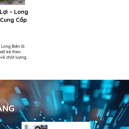
Lợi – Long
 Cung Cấp
i Long Biên là
iết kế theo
 về chất lượng
ịch, khu...
ÀNG