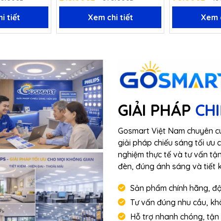
i tiết
Xem chi tiết
Xem c
GIẢI PHÁP
CH
Gosmart Việt Nam chuyên cu
giải pháp chiếu sáng tối ưu 
nghiệm thực tế và tư vấn tận
đèn, đúng ánh sáng và tiết k
Sản phẩm chính hãng, đ
Tư vấn đúng nhu cầu, k
Hỗ trợ nhanh chóng, tận