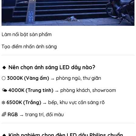
Làm nổi bật sản phẩm
Tạo điểm nhấn ánh sáng
🔸 Nên chọn ánh sáng LED dây nào?
🌕
3000K (Vàng ấm)
→ phòng ngủ, thư giãn
🌤
4000K (Trung tính)
→ phòng khách, showroom
❄️
6500K (Trắng)
→ bếp, khu vực cần sáng rõ
🌈
RGB
→ trang trí, đổi màu
🔸 Kinh nghiệm chọn đèn LED dây Philips chuẩn