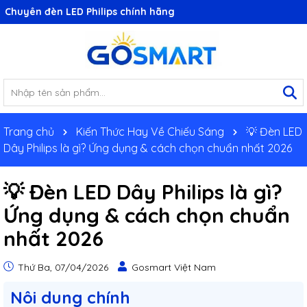
Chuyên đèn LED Philips chính hãng
Trang chủ
Kiến Thức Hay Về Chiếu Sáng
💡 Đèn LED
Dây Philips là gì? Ứng dụng & cách chọn chuẩn nhất 2026
💡 Đèn LED Dây Philips là gì?
Ứng dụng & cách chọn chuẩn
nhất 2026
Thứ Ba, 07/04/2026
Gosmart Việt Nam
Nôi dung chính