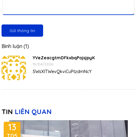
Gửi thông tin
Bình luận (1)
YVeZeacgtmDFkxbqPojsjpyK
15/04/2026
SWsXlTWevQkviCuPtzdmNcY
TIN
LIÊN QUAN
13
T05