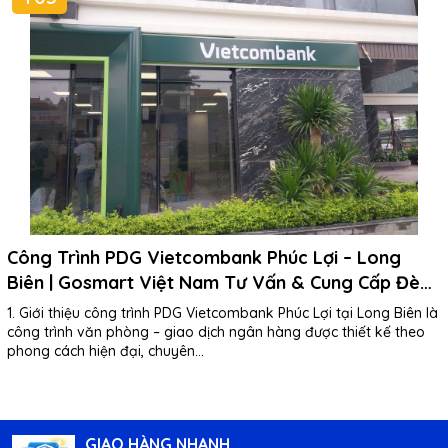
Công Trình PDG Vietcombank Phúc Lợi – Long
Biên | Gosmart Việt Nam Tư Vấn & Cung Cấp Đèn
LED Panel Philips
1. Giới thiệu công trình PDG Vietcombank Phúc Lợi tại Long Biên là
công trình văn phòng – giao dịch ngân hàng được thiết kế theo
phong cách hiện đại, chuyên...
GIAO HÀNG NHANH