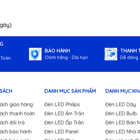
ngày)
NG
BẢO HÀNH
THANH 
Chính hãng - Dài hạn
Dễ dàng -
 Toàn
 SÁCH
DANH MỤC SẢN PHẨM
DANH MỤC KH
sách giao hàng
Đèn LED Philips
Đèn LED Dây
sách thanh toán
Đèn LED Âm Trần
Đèn LED Bulb
ách đổi trả
Đèn LED Ốp Trần
Đèn LED Bán 
sách bảo hành
Đèn LED Panel
Đèn LED Nhà 