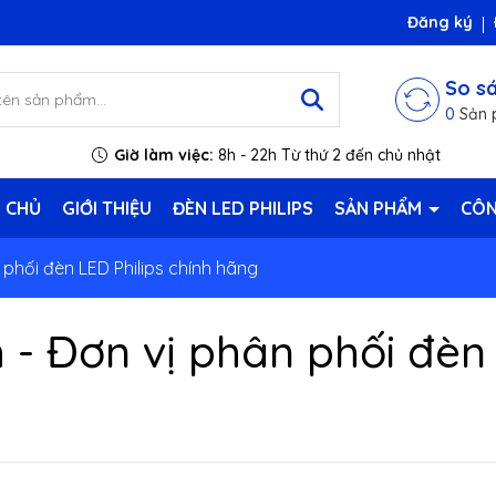
Đăng ký
So s
0
Sản 
Giờ làm việc:
8h - 22h Từ thứ 2 đến chủ nhật
 CHỦ
GIỚI THIỆU
ĐÈN LED PHILIPS
SẢN PHẨM
CÔN
phối đèn LED Philips chính hãng
- Đơn vị phân phối đèn 