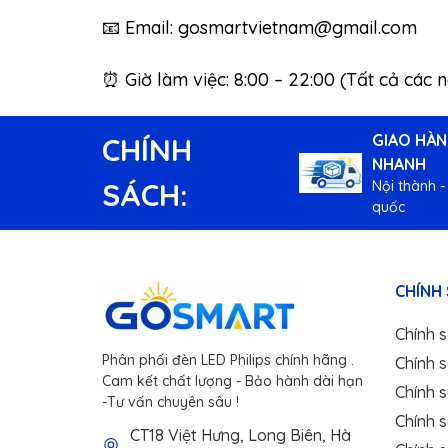
📧 Email:
gosmartvietnam@gmail.com
⏰ Giờ làm việc: 8:00 – 22:00 (Tất cả các 
GIAO HÀ
CHÍNH
NHANH
SÁCH:
Nội thành -
quốc
CHÍNH
Chính 
Phân phối đèn LED Philips chính hãng .
Chính 
Cam kết chất lượng - Bảo hành dài hạn
Chính s
-Tư vấn chuyên sâu !
Chính 
CT18 Việt Hưng, Long Biên, Hà