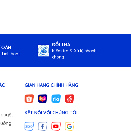
ĐỔI TRẢ
TOÁN
Kiểm tra & Xử lý nhanh
 Linh hoạt
chóng
ÁC
GIAN HÀNG CHÍNH HÃNG
KẾT NỐI VỚI CHÚNG TÔI:
Nguyệt
Xưởng