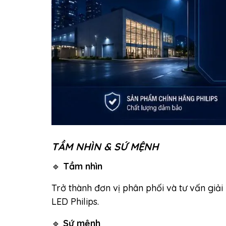
TẦM NHÌN & SỨ MỆNH
🔹
Tầm nhìn
Trở thành đơn vị phân phối và tư vấn giả
LED Philips.
🔹
Sứ mệnh