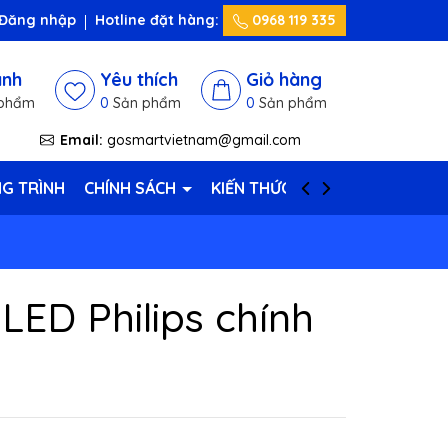
Đăng nhập
Hotline đặt hàng:
0968 119 335
ánh
Yêu thích
Giỏ hàng
phẩm
0
Sản phẩm
0
Sản phẩm
Email:
gosmartvietnam@gmail.com
G TRÌNH
CHÍNH SÁCH
KIẾN THỨC HAY
LIÊN HỆ
LED Philips chính