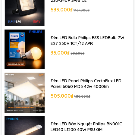
220-240V SWB CE
533.000₫
1.167.000₫
Đèn LED Bulb Philips ESS LEDBulb 7W
E27 230V 1CT/12 APR
35.000₫
50.600₫
Đèn LED Panel Philips CertaFlux LED
Panel 6060 MD3 42w 4000lm
505.000₫
1.110.000₫
Đèn LED Bán Nguyệt Philips BN001C
LED40 L1200 40W PSU GM