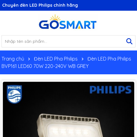
Chuyên đèn LED Philips chính hãng
Trang chủ
Đèn LED Pha Philips
Đèn LED Pha Philips
BVP161 LED60 70W 220-240V WB GREY