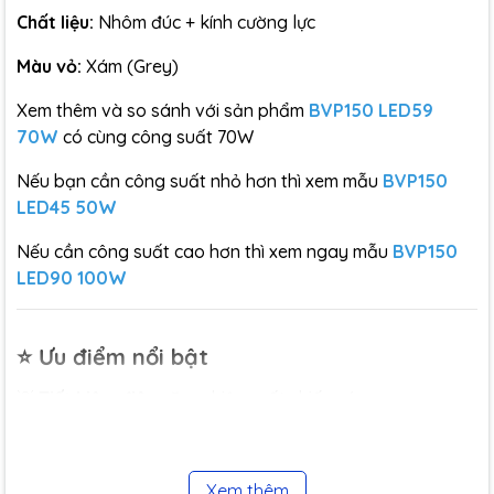
Chất liệu:
Nhôm đúc + kính cường lực
Màu vỏ:
Xám (Grey)
Xem thêm và so sánh với sản phẩm
BVP150 LED59
70W
có cùng công suất 70W
Nếu bạn cần công suất nhỏ hơn thì xem mẫu
BVP150
LED45 50W
Nếu cần công suất cao hơn thì xem ngay mẫu
BVP150
LED90 100W
⭐ Ưu điểm nổi bật
💡
Tiết kiệm điện năng
, hiệu suất chiếu sáng cao
🔆
Ánh sáng mạnh, phủ rộng
, không nhấp nháy
🌈
CRI > 80
, màu sắc trung thực
Xem thêm