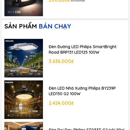
299.000₫
517.000₫
SẢN PHẨM
BÁN CHẠY
Đèn Đường LED Philips SmartBright
Road BRP131 LED125 100W
3.636.000₫
Đèn LED Nhà Xưởng Philips BY239P
LED130 G2 100W
2.424.000₫
Đèn Rọi Ray Philips ST033T G2 WV 10W