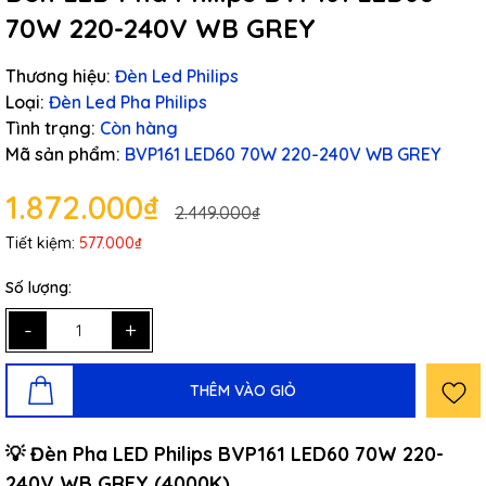
70W 220-240V WB GREY
Thương hiệu:
Đèn Led Philips
Loại:
Đèn Led Pha Philips
Tình trạng:
Còn hàng
Mã sản phẩm:
BVP161 LED60 70W 220-240V WB GREY
1.872.000₫
2.449.000₫
Tiết kiệm:
577.000₫
Số lượng:
-
+
THÊM VÀO GIỎ
💡 Đèn Pha LED Philips BVP161 LED60 70W 220-
240V WB GREY (4000K)