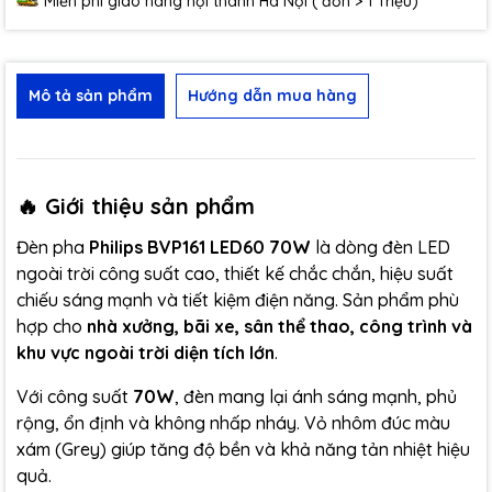
Miễn phí giao hàng nội thành Hà Nội ( đơn > 1 Triệu)
Mô tả sản phẩm
Hướng dẫn mua hàng
🔥 Giới thiệu sản phẩm
Đèn pha
Philips BVP161 LED60 70W
là dòng đèn LED
ngoài trời công suất cao, thiết kế chắc chắn, hiệu suất
chiếu sáng mạnh và tiết kiệm điện năng. Sản phẩm phù
hợp cho
nhà xưởng, bãi xe, sân thể thao, công trình và
khu vực ngoài trời diện tích lớn
.
Với công suất
70W
, đèn mang lại ánh sáng mạnh, phủ
rộng, ổn định và không nhấp nháy. Vỏ nhôm đúc màu
xám (Grey) giúp tăng độ bền và khả năng tản nhiệt hiệu
quả.