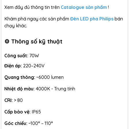
Xem đầy đủ thông tin trên
Catalogue sản phẩm
!
Khám phá ngay các sản phẩm
Đèn LED pha Philips
bán
chạy khác.
⚙️ Thông số kỹ thuật
Công suất:
70W
Điện áp:
220–240V
Quang thông:
~6000 lumen
Nhiệt độ màu:
4000K - Trung tính
CRI:
> 80
Cấp bảo vệ:
IP65
Góc chiếu:
~100° – 110°