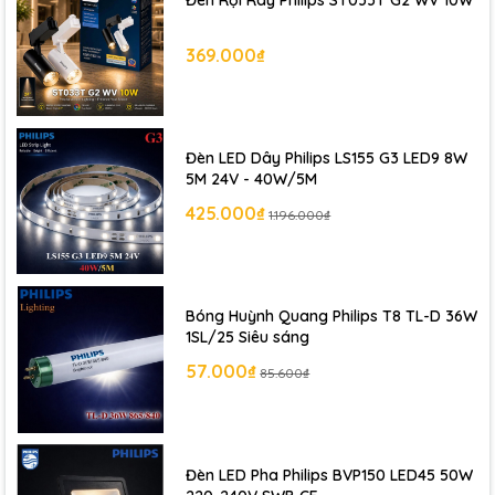
369.000₫
Đèn LED Dây Philips LS155 G3 LED9 8W
5M 24V - 40W/5M
425.000₫
1.196.000₫
Bóng Huỳnh Quang Philips T8 TL-D 36W
1SL/25 Siêu sáng
57.000₫
85.600₫
Đèn LED Pha Philips BVP150 LED45 50W