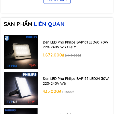
⚡
Công suất 70W
, phù hợp không gian lớn
🛡️
Thiết kế chắc chắn
, độ bền cao
SẢN PHẨM
LIÊN QUAN
💧
Chuẩn chống nước IP65
⏳
Tuổi thọ cao
, vận hành bền bỉ
Đèn LED Pha Philips BVP161 LED60 70W
220-240V WB GREY
1.872.000₫
2.449.000₫
🏠 Ứng dụng
Chiếu sáng
nhà xưởng, kho bãi, công trình xây dựng
Sân thể thao, bãi đỗ xe, khu vực ngoài trời rộng
Đèn LED Pha Philips BVP133 LED24 30W
220-240V WB
Mặt tiền tòa nhà, bảng hiệu lớn
435.000₫
811.000₫
📝 Lưu ý khi sử dụng