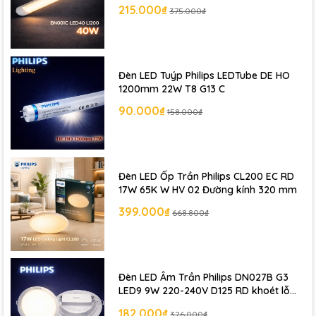
215.000₫
375.000₫
Đèn LED Tuýp Philips LEDTube DE HO
1200mm 22W T8 G13 C
90.000₫
158.000₫
Đèn LED Ốp Trần Philips CL200 EC RD
17W 65K W HV 02 Đường kính 320 mm
399.000₫
668.800₫
Đèn LED Âm Trần Philips DN027B G3
LED9 9W 220-240V D125 RD khoét lỗ
125 mm
182.000₫
326.000₫