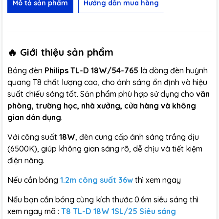
Mô tả sản phẩm
Hướng dẫn mua hàng
🔥 Giới thiệu sản phẩm
Bóng đèn
Philips TL-D 18W/54-765
là dòng đèn huỳnh
quang T8 chất lượng cao, cho ánh sáng ổn định và hiệu
suất chiếu sáng tốt. Sản phẩm phù hợp sử dụng cho
văn
phòng, trường học, nhà xưởng, cửa hàng và không
gian dân dụng
.
Với công suất
18W
, đèn cung cấp ánh sáng trắng dịu
(6500K), giúp không gian sáng rõ, dễ chịu và tiết kiệm
điện năng.
Nếu cần bóng
1.2m công suất 36w
thì xem ngay
Nếu bạn cần bóng cùng kích thước 0.6m siêu sáng thì
xem ngay mã :
T8 TL-D 18W 1SL/25 Siêu sáng