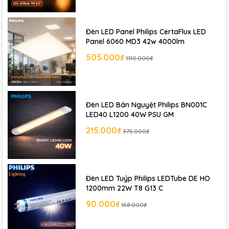
Đèn LED Panel Philips CertaFlux LED
Panel 6060 MD3 42w 4000lm
505.000₫
1.110.000₫
Đèn LED Bán Nguyệt Philips BN001C
LED40 L1200 40W PSU GM
215.000₫
375.000₫
Đèn LED Tuýp Philips LEDTube DE HO
1200mm 22W T8 G13 C
90.000₫
158.000₫