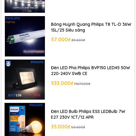
Bóng Huỳnh Quang Philips T8 TL-D 36W
1SL/25 Siêu sáng
57.000₫
85.600₫
Đèn LED Pha Philips BVP150 LED45 50W
220-240V SWB CE
533.000₫
1.167.000₫
Đèn LED Bulb Philips ESS LEDBulb 7W
E27 230V 1CT/12 APR
35.000₫
50.600₫