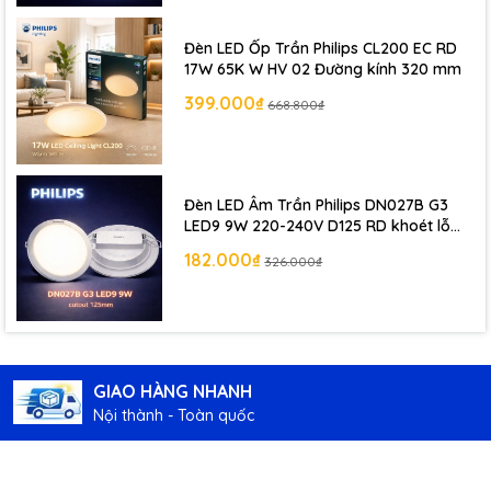
Đèn LED Ốp Trần Philips CL200 EC RD
17W 65K W HV 02 Đường kính 320 mm
399.000₫
668.800₫
Đèn LED Âm Trần Philips DN027B G3
LED9 9W 220-240V D125 RD khoét lỗ
125 mm
182.000₫
326.000₫
GIAO HÀNG NHANH
Nội thành - Toàn quốc