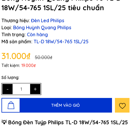
18W/54-765 1SL/25 tiêu chuẩn
Thương hiệu:
Đèn Led Philips
Loại:
Bóng Huỳnh Quang Philips
Tình trạng:
Còn hàng
Mã sản phẩm:
TL-D 18W/54-765 1SL/25
31.000₫
50.000₫
Tiết kiệm:
19.000₫
Số lượng:
-
+
THÊM VÀO GIỎ
​​​​​​💡 Bóng Đèn Tuýp Philips TL-D 18W/54-765 1SL/25