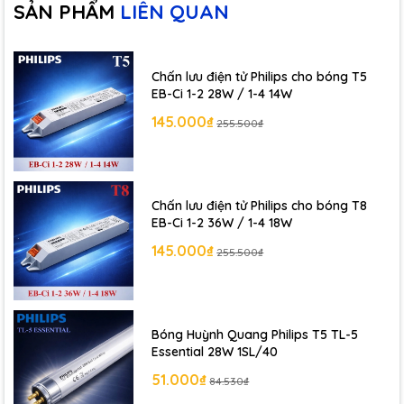
SẢN PHẨM
LIÊN QUAN
🏠 Ứng dụng
Chiếu sáng
văn phòng, trường học, bệnh viện
Chấn lưu điện tử Philips cho bóng T5
EB-Ci 1-2 28W / 1-4 14W
Cửa hàng, siêu thị, nhà xưởng
145.000₫
255.500₫
Hệ thống đèn tuýp T8 truyền thống
📝 Lưu ý khi sử dụng
Chấn lưu điện tử Philips cho bóng T8
EB-Ci 1-2 36W / 1-4 18W
Sử dụng với
chấn lưu và starter phù hợp
145.000₫
255.500₫
Không bật/tắt liên tục để tăng tuổi thọ bóng
📞 Liên hệ ngay để được tư vấn miễn phí
Bóng Huỳnh Quang Philips T5 TL-5
Essential 28W 1SL/40
và nhận ưu đãi
51.000₫
84.530₫