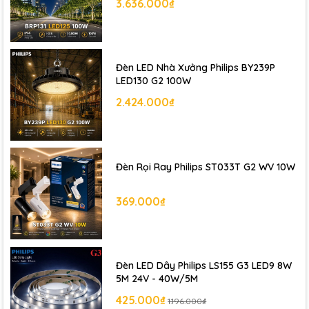
3.636.000₫
Đèn LED Nhà Xưởng Philips BY239P
LED130 G2 100W
2.424.000₫
Đèn Rọi Ray Philips ST033T G2 WV 10W
369.000₫
Đèn LED Dây Philips LS155 G3 LED9 8W
5M 24V - 40W/5M
425.000₫
1.196.000₫