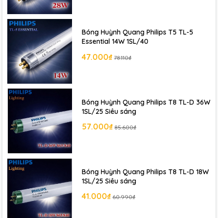
🔎
Khám phá thêm các dòng sản phẩm
Đèn LED
Philips chính hãng
khác !
Bóng Huỳnh Quang Philips T5 TL-5
Essential 14W 1SL/40
47.000₫
78.110₫
Bóng Huỳnh Quang Philips T8 TL-D 36W
1SL/25 Siêu sáng
57.000₫
85.600₫
Bóng Huỳnh Quang Philips T8 TL-D 18W
1SL/25 Siêu sáng
41.000₫
60.990₫