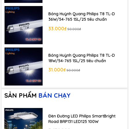
Bóng Huỳnh Quang Philips T8 TL-D
36W/54-765 1SL/25 tiêu chuẩn
33.000₫
50.000₫
Bóng Huỳnh Quang Philips T8 TL-D
18W/54-765 1SL/25 tiêu chuẩn
31.000₫
50.000₫
SẢN PHẨM
BÁN CHẠY
Đèn Đường LED Philips SmartBright
Road BRP131 LED125 100W