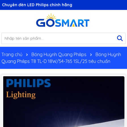
Chuyên đèn LED Philips chính hãng
Trang chủ
Bóng Huỳnh Quang Philips
Bóng Huỳnh
Quang Philips T8 TL-D 18W/54-765 1SL/25 tiêu chuẩn