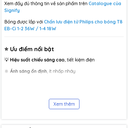
Xem đầy đủ thông tin về sản phẩm trên
Catalogue của
Signify
Bóng được lắp với
Chấn lưu điện tử Philips cho bóng T8
EB-Ci 1-2 36W / 1-4 18W
⭐ Ưu điểm nổi bật
💡
Hiệu suất chiếu sáng cao
, tiết kiệm điện
🔆
Ánh sáng ổn định
, ít nhấp nháy
🌈
Màu sắc trung thực
, CRI tốt
⚡
Công suất 18W
, phổ biến, dễ thay thế
Xem thêm
🔄
Tuổi thọ cao
, sử dụng bền bỉ
♻️
Thân thiện môi trường