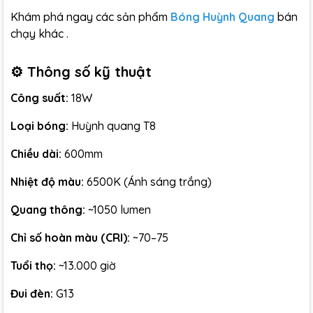
Khám phá ngay các sản phẩm
Bóng Huỳnh Quang
bán
chạy khác .
⚙️ Thông số kỹ thuật
Công suất:
18W
Loại bóng:
Huỳnh quang T8
Chiều dài:
600mm
Nhiệt độ màu:
6500K (Ánh sáng trắng)
Quang thông:
~1050 lumen
Chỉ số hoàn màu (CRI):
~70–75
Tuổi thọ:
~13.000 giờ
Đui đèn:
G13