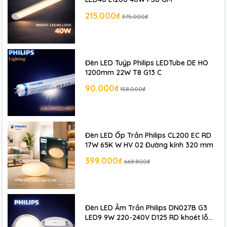
215.000₫
375.000₫
Đèn LED Tuýp Philips LEDTube DE HO
1200mm 22W T8 G13 C
90.000₫
158.000₫
Đèn LED Ốp Trần Philips CL200 EC RD
17W 65K W HV 02 Đường kính 320 mm
399.000₫
668.800₫
Đèn LED Âm Trần Philips DN027B G3
LED9 9W 220-240V D125 RD khoét lỗ