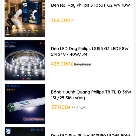
Đèn Rọi Ray Philips ST033T G2 WV 10W
369.000₫
Đèn LED Dây Philips LS155 G3 LED9 8W
5M 24V - 40W/5M
425.000₫
1.196.000₫
Bóng Huỳnh Quang Philips T8 TL-D 36W
1SL/25 Siêu sáng
57.000₫
85.600₫
Đèn LED Pha Philips BVP150 LED45 50W