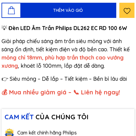
THÊM VÀO GIỎ
💡
Đèn LED Âm Trần Philips DL262 EC RD 100 6W
Giải pháp chiếu sáng âm trần siêu mỏng với ánh
sáng ổn định, tiết kiệm điện và độ bền cao. Thiết kế
mỏng chỉ 18mm, phù hợp trần thạch cao vướng
xương
, khoét lỗ 100mm, lắp đặt dễ dàng.
👉 Siêu mỏng – Dễ lắp – Tiết kiệm – Bền bỉ lâu dài
💰 Mua nhiều giảm giá – 📞 Liên hệ ngay!
CAM KẾT
CỦA CHÚNG TÔI
Cam kết chính hãng Philips