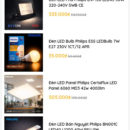
220-240V SWB CE
533.000₫
1.167.000₫
Đèn LED Bulb Philips ESS LEDBulb 7W
E27 230V 1CT/12 APR
35.000₫
50.600₫
Đèn LED Panel Philips CertaFlux LED
Panel 6060 MD3 42w 4000lm
505.000₫
1.110.000₫
Đèn LED Bán Nguyệt Philips BN001C
LED40 L1200 40W PSU GM