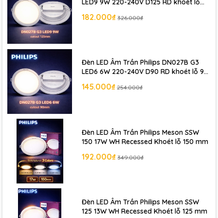
LED9 9W 220-240V D125 RD khoét lỗ
và nhận nhiều ưu đãi.
125 mm
182.000₫
326.000₫
🔎 Khám phá thêm các dòng sản phẩm
Đèn LED Philips
Chính Hãng
khác !
Đèn LED Âm Trần Philips DN027B G3
LED6 6W 220-240V D90 RD khoét lỗ 90
mm
145.000₫
254.000₫
Đèn LED Âm Trần Philips Meson SSW
150 17W WH Recessed Khoét lỗ 150 mm
192.000₫
349.000₫
Đèn LED Âm Trần Philips Meson SSW
125 13W WH Recessed Khoét lỗ 125 mm