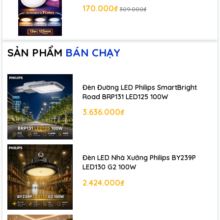
170.000₫
309.000₫
SẢN PHẨM
BÁN CHẠY
Đèn Đường LED Philips SmartBright
Road BRP131 LED125 100W
3.636.000₫
Đèn LED Nhà Xưởng Philips BY239P
LED130 G2 100W
2.424.000₫