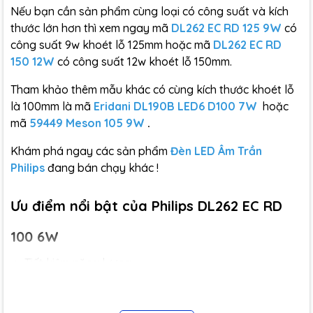
Nếu bạn cần sản phẩm cùng loại có công suất và kích
thước lớn hơn thì xem ngay mã
DL262 EC RD 125 9W
có
công suất 9w khoét lỗ 125mm hoặc mã
DL262 EC RD
150 12W
có công suất 12w khoét lỗ 150mm.
Tham khảo thêm mẫu khác có cùng kích thước khoét lỗ
là 100mm là mã
Eridani DL190B LED6 D100 7W
hoặc
mã
59449 Meson 105 9W
.
Khám phá ngay các sản phẩm
Đèn LED Âm Trần
Philips
đang bán chạy khác !
Ưu điểm nổi bật của Philips DL262 EC RD
100 6W
🔹 Tiết kiệm năng lượng
Với công nghệ LED tiên tiến, đèn chỉ tiêu thụ 6W nhưng
cho độ sáng tương đương bóng truyền thống 12W – 15W.