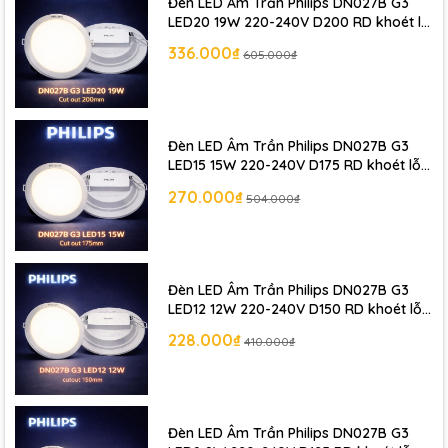
Đèn LED Âm Trần Philips DN027B G3
LED20 19W 220-240V D200 RD khoét lỗ
Dùng tai lò xo cố định đèn vào lỗ khoét.
200 mm
336.000₫
605.000₫
Kiểm tra hoạt động sau khi cấp điện.
Đèn LED Âm Trần Philips DN027B G3
Vì sao nên chọn Philips DL262 EC RD 100
LED15 15W 220-240V D175 RD khoét lỗ
175 mm
270.000₫
504.000₫
6W?
✔ Thương hiệu chiếu sáng số 1 thế giới – Philips
✔ Chất lượng ánh sáng cao, ổn định
Đèn LED Âm Trần Philips DN027B G3
LED12 12W 220-240V D150 RD khoét lỗ
✔ Giá thành hợp lý, tiết kiệm điện
150 mm
228.000₫
410.000₫
✔ Bảo hành chính hãng, dịch vụ uy tín
📞 Liên hệ ngay để được tư vấn miễn phí
Đèn LED Âm Trần Philips DN027B G3