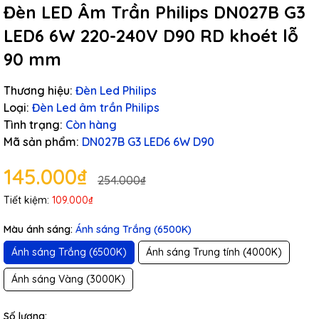
Đèn LED Âm Trần Philips DN027B G3
LED6 6W 220-240V D90 RD khoét lỗ
90 mm
Thương hiệu:
Đèn Led Philips
Loại:
Đèn Led âm trần Philips
Tình trạng:
Còn hàng
Mã sản phẩm:
DN027B G3 LED6 6W D90
145.000₫
254.000₫
Tiết kiệm:
109.000₫
Màu ánh sáng:
Ánh sáng Trắng (6500K)
Ánh sáng Trắng (6500K)
Ánh sáng Trung tính (4000K)
Ánh sáng Vàng (3000K)
Số lượng: