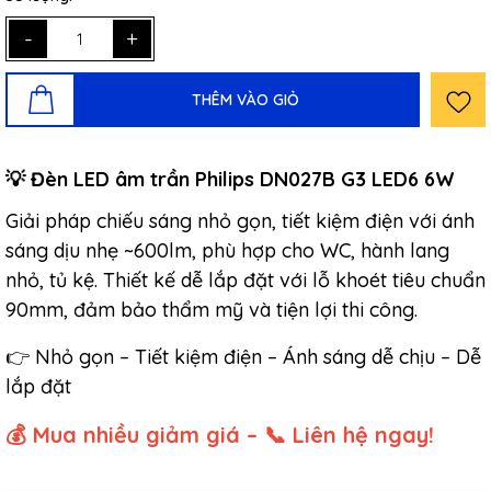
-
+
THÊM VÀO GIỎ
​​💡 Đèn LED âm trần Philips DN027B G3 LED6 6W
Giải pháp chiếu sáng nhỏ gọn, tiết kiệm điện với ánh
sáng dịu nhẹ ~600lm, phù hợp cho WC, hành lang
nhỏ, tủ kệ. Thiết kế dễ lắp đặt với lỗ khoét tiêu chuẩn
90mm, đảm bảo thẩm mỹ và tiện lợi thi công.
👉 Nhỏ gọn – Tiết kiệm điện – Ánh sáng dễ chịu – Dễ
lắp đặt
💰 Mua nhiều giảm giá – 📞 Liên hệ ngay!