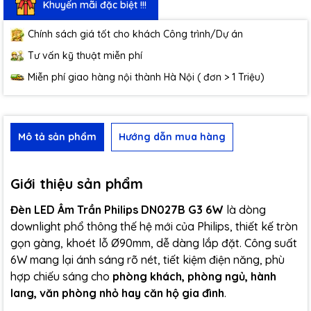
Khuyến mãi đặc biệt !!!
Chính sách giá tốt cho khách Công trình/Dự án
Tư vấn kỹ thuật miễn phí
Miễn phí giao hàng nội thành Hà Nội ( đơn > 1 Triệu)
Mô tả sản phẩm
Hướng dẫn mua hàng
Giới thiệu sản phẩm
Đèn LED Âm Trần Philips DN027B G3 6W
là dòng
downlight phổ thông thế hệ mới của Philips, thiết kế tròn
gọn gàng, khoét lỗ Ø90mm, dễ dàng lắp đặt. Công suất
6W mang lại ánh sáng rõ nét, tiết kiệm điện năng, phù
hợp chiếu sáng cho
phòng khách, phòng ngủ, hành
lang, văn phòng nhỏ hay căn hộ gia đình
.