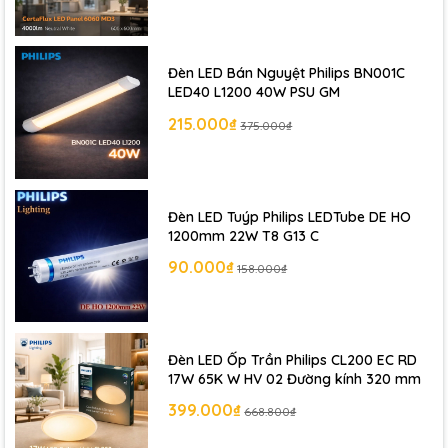
Đèn LED Bán Nguyệt Philips BN001C
LED40 L1200 40W PSU GM
215.000₫
375.000₫
Đèn LED Tuýp Philips LEDTube DE HO
1200mm 22W T8 G13 C
90.000₫
158.000₫
Đèn LED Ốp Trần Philips CL200 EC RD
17W 65K W HV 02 Đường kính 320 mm
399.000₫
668.800₫