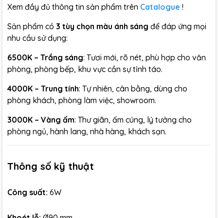
Xem đầy đủ thông tin sản phẩm trên
Catalogue
!
Sản phẩm có
3 tùy chọn màu ánh sáng
để đáp ứng mọi
nhu cầu sử dụng:
6500K – Trắng sáng
: Tươi mới, rõ nét, phù hợp cho văn
phòng, phòng bếp, khu vực cần sự tỉnh táo.
4000K – Trung tính
: Tự nhiên, cân bằng, dùng cho
phòng khách, phòng làm việc, showroom.
3000K – Vàng ấm
: Thư giãn, ấm cúng, lý tưởng cho
phòng ngủ, hành lang, nhà hàng, khách sạn.
Thông số kỹ thuật
Công suất:
6W
Khoét lỗ:
Ø90 mm