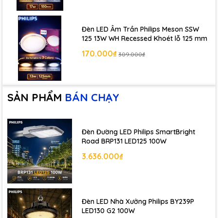
Đèn LED Âm Trần Philips Meson SSW
125 13W WH Recessed Khoét lỗ 125 mm
170.000₫
309.000₫
SẢN PHẨM
BÁN CHẠY
Đèn Đường LED Philips SmartBright
Road BRP131 LED125 100W
3.636.000₫
Đèn LED Nhà Xưởng Philips BY239P
LED130 G2 100W