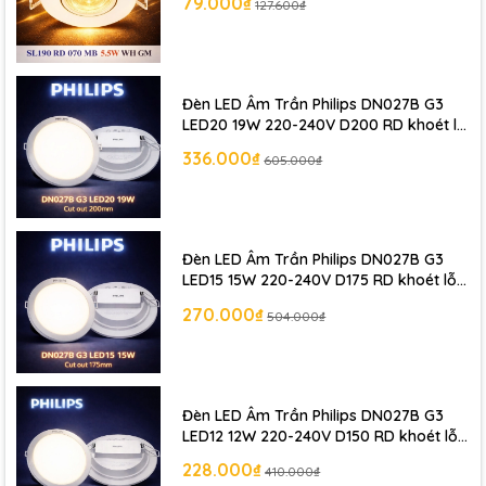
79.000₫
127.600₫
Kết nối dây nguồn với điện áp
220–240V
.
Dùng tai cài lò xo để cố định đèn vào trần.
Đèn LED Âm Trần Philips DN027B G3
Bật nguồn và kiểm tra ánh sáng.
LED20 19W 220-240V D200 RD khoét lỗ
200 mm
336.000₫
605.000₫
📞 Liên hệ ngay để được tư vấn miễn phí
và nhận nhiều ưu đãi.
Đèn LED Âm Trần Philips DN027B G3
🔎 Khám phá thêm các dòng sản phẩm
Đèn LED Philips
LED15 15W 220-240V D175 RD khoét lỗ
175 mm
Chính Hãng
khác !
270.000₫
504.000₫
Đèn LED Âm Trần Philips DN027B G3
LED12 12W 220-240V D150 RD khoét lỗ
150 mm
228.000₫
410.000₫