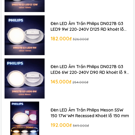
Đèn LED Âm Trần Philips DN027B G3
LED9 9W 220-240V D125 RD khoét lỗ
125 mm
182.000₫
326.000₫
Đèn LED Âm Trần Philips DN027B G3
LED6 6W 220-240V D90 RD khoét lỗ 90
mm
145.000₫
254.000₫
Đèn LED Âm Trần Philips Meson SSW
150 17W WH Recessed Khoét lỗ 150 mm
192.000₫
349.000₫