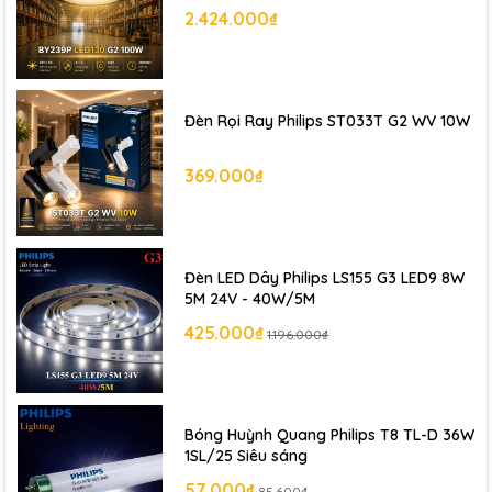
2.424.000₫
Đèn Rọi Ray Philips ST033T G2 WV 10W
369.000₫
Đèn LED Dây Philips LS155 G3 LED9 8W
5M 24V - 40W/5M
425.000₫
1.196.000₫
Bóng Huỳnh Quang Philips T8 TL-D 36W
1SL/25 Siêu sáng
57.000₫
85.600₫