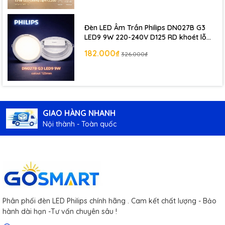
Đèn LED Âm Trần Philips DN027B G3
LED9 9W 220-240V D125 RD khoét lỗ
125 mm
182.000₫
326.000₫
GIAO HÀNG NHANH
Nội thành - Toàn quốc
Phân phối đèn LED Philips chính hãng . Cam kết chất lượng - Bảo
hành dài hạn -Tư vấn chuyên sâu !