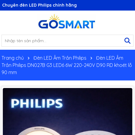
Chuyên đèn LED Philips chính hãng
Trang chủ
Đèn LED Âm Trần Philips
Đèn LED Âm
Trần Philips DN027B G3 LED6 6W 220-240V D90 RD khoét lỗ
90 mm