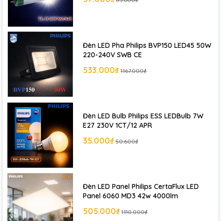
Đèn LED Pha Philips BVP150 LED45 50W
220-240V SWB CE
533.000₫
1.167.000₫
Đèn LED Bulb Philips ESS LEDBulb 7W
E27 230V 1CT/12 APR
35.000₫
50.600₫
Đèn LED Panel Philips CertaFlux LED
Panel 6060 MD3 42w 4000lm
505.000₫
1.110.000₫