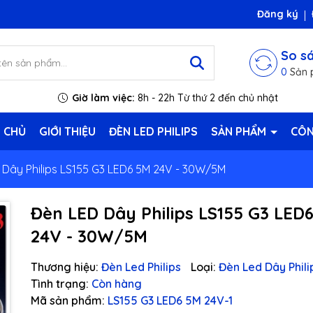
Đăng ký
So s
0
Sản 
Giờ làm việc:
8h - 22h Từ thứ 2 đến chủ nhật
 CHỦ
GIỚI THIỆU
ĐÈN LED PHILIPS
SẢN PHẨM
CÔN
 Dây Philips LS155 G3 LED6 5M 24V - 30W/5M
Đèn LED Dây Philips LS155 G3 LED
24V - 30W/5M
Thương hiệu:
Đèn Led Philips
Loại:
Đèn Led Dây Phili
Tình trạng:
Còn hàng
Mã sản phẩm:
LS155 G3 LED6 5M 24V-1