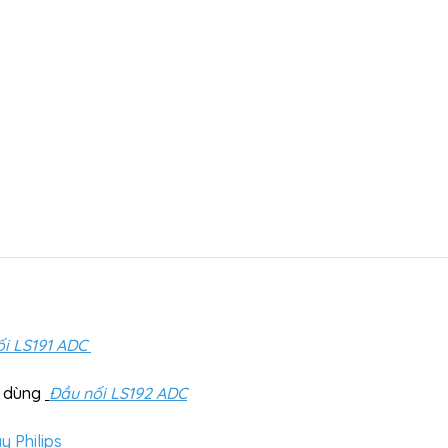
ối LS191 ADC
ì dùng
Đầu nối LS192 ADC
 Philips