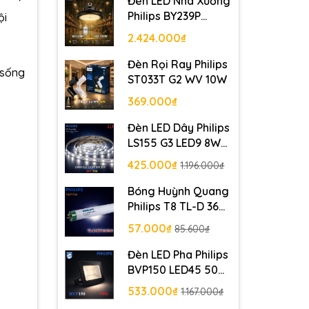
Đèn LED Nhà Xưởng
Philips BY239P
ội
LED130 G2 100W
2.424.000₫
Đèn Rọi Ray Philips
 sống
ST033T G2 WV 10W
369.000₫
Đèn LED Dây Philips
LS155 G3 LED9 8W
5M 24V - 40W/5M
425.000₫
1.196.000₫
Bóng Huỳnh Quang
Philips T8 TL-D 36W
1SL/25 Siêu sáng
57.000₫
85.600₫
Đèn LED Pha Philips
BVP150 LED45 50W
220-240V SWB CE
533.000₫
1.167.000₫