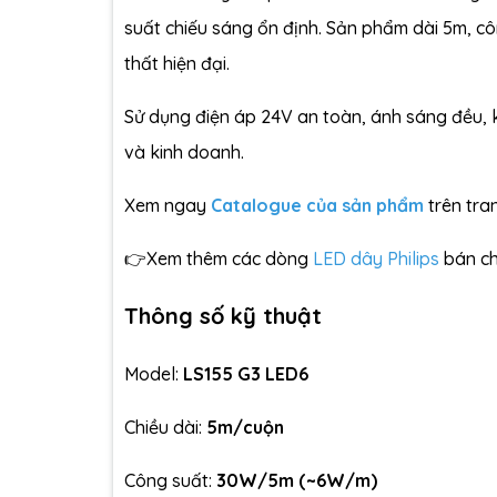
suất chiếu sáng ổn định. Sản phẩm dài 5m, cô
thất hiện đại.
Sử dụng điện áp 24V an toàn, ánh sáng đều, 
và kinh doanh.
Xem ngay
Catalogue của sản phẩm
trên tr
👉Xem thêm các dòng
LED dây Philips
bán ch
Thông số kỹ thuật
Model:
LS155 G3 LED6
Chiều dài:
5m/cuộn
Công suất:
30W/5m (~6W/m)