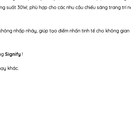
ng suất 30W, phù hợp cho các nhu cầu chiếu sáng trang trí n
không nhấp nháy, giúp tạo điểm nhấn tinh tế cho không gian
ang
Signify
!
ạy khác.