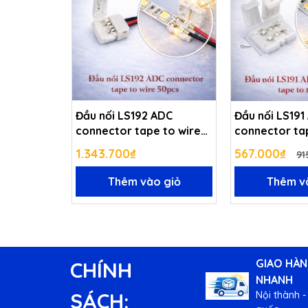
Thiết kế mềm dẻo, dễ lắp đặt
Tuổi thọ cao, hoạt động bền bỉ
🏠 Ứng dụng
Đầu nối LS192 ADC
Đầu nối LS191 ADC
connector tape to wire
connector ta
Hắt trần, hắt khe, hắt tủ
50pcs
50pcs
1.343.700₫
567.000₫
91
Trang trí phòng khách, phòng ngủ
Thêm vào giỏ
Thêm v
Shop thời trang, showroom
Quầy bar, quán café, nhà hàng
GIAO HÀ
CHÍNH
Trang trí biển hiệu, chữ nổi
NHANH
SÁCH:
Nội thành -