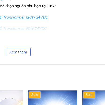
để chọn nguồn phù hợp tại Link :
ED Transformer 120W 24VDC
ED Transformer 60W 24VDC
ED Transformer 30W 24VDC
Xem thêm
định
Sale
Sale