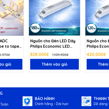
Nguồn cho Đèn LED Dây
Nguồn cho 
pe to tape
Philips Economic LED
Philips Eco
Transformer 180W
Transforme
828.000₫
420.000₫
5.970₫
1.109.900₫
24VDC
24VDC
ào giỏ
Thêm vào giỏ
Thêm 
NG
BẢO HÀNH
THANH 
Chính hãng - Dài hạn
Dễ dàng -
 Toàn