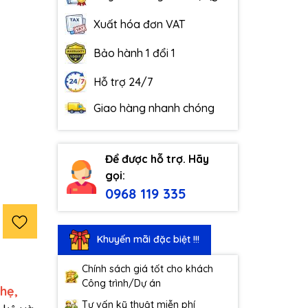
Xuất hóa đơn VAT
Bảo hành 1 đổi 1
Hỗ trợ 24/7
Giao hàng nhanh chóng
Để được hỗ trợ. Hãy
gọi:
0968 119 335
Khuyến mãi đặc biệt !!!
Chính sách giá tốt cho khách
Công trình/Dự án
nhẹ,
Tư vấn kỹ thuật miễn phí