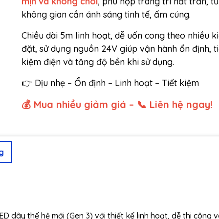
mịn và không chói
, phù hợp trang trí hắt trần, t
không gian cần ánh sáng tinh tế, ấm cúng.
Chiều dài 5m linh hoạt, dễ uốn cong theo nhiều k
đặt, sử dụng nguồn 24V giúp vận hành ổn định, ti
kiệm điện và tăng độ bền khi sử dụng.
👉 Dịu nhẹ – Ổn định – Linh hoạt – Tiết kiệm
💰 Mua nhiều giảm giá – 📞 Liên hệ ngay!
g
 dây thế hệ mới (Gen 3) với thiết kế linh hoạt, dễ thi công v