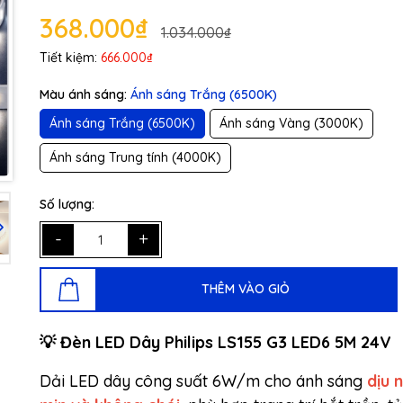
368.000₫
1.034.000₫
Tiết kiệm:
666.000₫
Màu ánh sáng:
Ánh sáng Trắng (6500K)
Ánh sáng Trắng (6500K)
Ánh sáng Vàng (3000K)
Ánh sáng Trung tính (4000K)
Số lượng:
-
+
THÊM VÀO GIỎ
💡 Đèn LED Dây Philips LS155 G3 LED6 5M 24V
Dải LED dây công suất 6W/m cho ánh sáng
dịu 