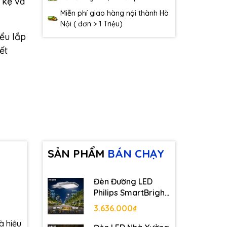
ủ kệ và
Miễn phí giao hàng nội thành Hà
Nội ( đơn > 1 Triệu)
iểu lắp
ết
SẢN PHẨM
BÁN CHẠY
Đèn Đường LED
Philips SmartBright
Road BRP131
3.636.000₫
LED125 100W
à hiệu