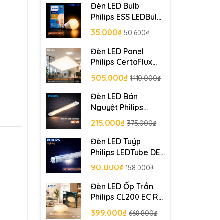
Đèn LED Bulb
Philips ESS LEDBulb
7W E27 230V
35.000₫
50.600₫
1CT/12 APR
Đèn LED Panel
Philips CertaFlux
LED Panel 6060
505.000₫
1.110.000₫
MD3 42w 4000lm
Đèn LED Bán
Nguyệt Philips
BN001C LED40
215.000₫
375.000₫
L1200 40W PSU GM
Đèn LED Tuýp
Philips LEDTube DE
HO 1200mm 22W
90.000₫
158.000₫
T8 G13 C
Đèn LED Ốp Trần
Philips CL200 EC RD
17W 65K W HV 02
399.000₫
668.800₫
Đường kính 320 mm