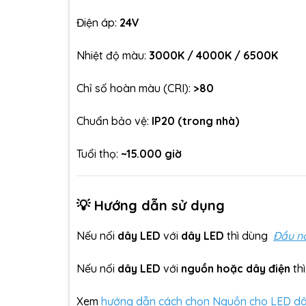
Điện áp:
24V
Nhiệt độ màu:
3000K / 4000K / 6500K
Chỉ số hoàn màu (CRI):
>80
Chuẩn bảo vệ:
IP20 (trong nhà)
Tuổi thọ:
~15.000 giờ
💡 Hướng dẫn sử dụng
Nếu nối
dây LED
với
dây LED
thì dùng
Đầu n
Nếu nối
dây LED
với
nguồn hoặc dây điện
th
Xem
hướng dẫn cách chọn Nguồn cho LED dây