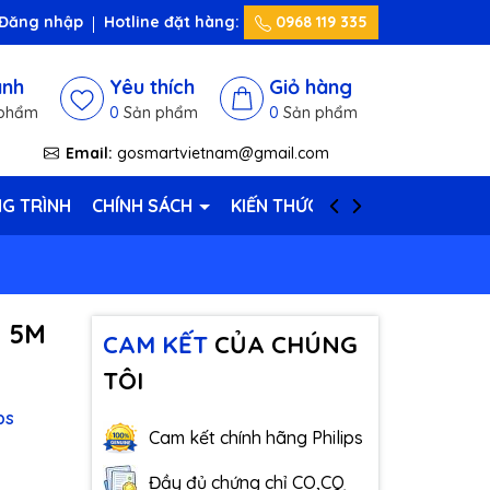
Đăng nhập
Hotline đặt hàng:
0968 119 335
ánh
Yêu thích
Giỏ hàng
phẩm
0
Sản phẩm
0
Sản phẩm
Email:
gosmartvietnam@gmail.com
G TRÌNH
CHÍNH SÁCH
KIẾN THỨC HAY
LIÊN HỆ
6 5M
CAM KẾT
CỦA CHÚNG
TÔI
ps
Cam kết chính hãng Philips
Đầy đủ chứng chỉ CO,CQ