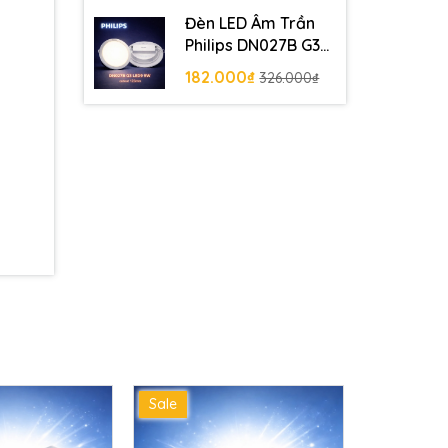
Đèn LED Âm Trần
Philips DN027B G3
LED9 9W 220-240V
182.000₫
326.000₫
D125 RD khoét lỗ
125 mm
Sale
Sale