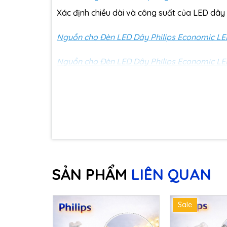
Xác định chiều dài và công suất của LED dây 
Nguồn cho Đèn LED Dây Philips Economic L
Nguồn cho Đèn LED Dây Philips Economic L
Nguồn cho Đèn LED Dây Philips Economic L
🔥 Ưu điểm nổi bật
Công suất 30W/5m – tiết kiệm điện hiệu quả
SẢN PHẨM
LIÊN QUAN
Dòng Gen 3 – cải tiến độ bền và ánh sáng ổn 
Điện áp 24V an toàn khi sử dụng
Sale
Ánh sáng đều, không gây chói mắt