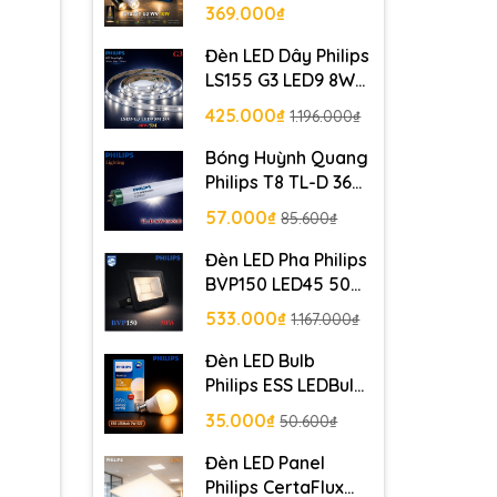
369.000₫
Đèn LED Dây Philips
LS155 G3 LED9 8W
5M 24V - 40W/5M
425.000₫
1.196.000₫
Bóng Huỳnh Quang
Philips T8 TL-D 36W
1SL/25 Siêu sáng
57.000₫
85.600₫
Đèn LED Pha Philips
BVP150 LED45 50W
220-240V SWB CE
533.000₫
1.167.000₫
Đèn LED Bulb
Philips ESS LEDBulb
7W E27 230V
35.000₫
50.600₫
1CT/12 APR
Đèn LED Panel
Philips CertaFlux