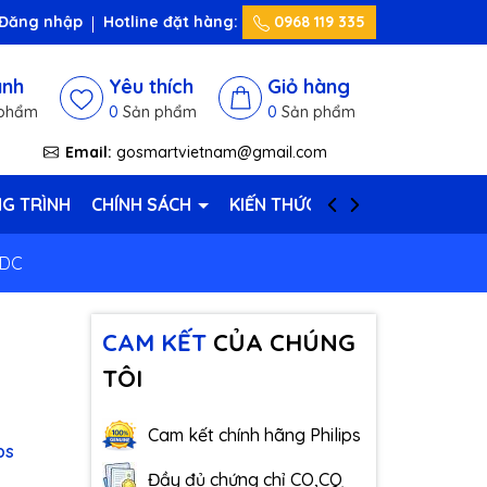
Đăng nhập
Hotline đặt hàng:
0968 119 335
ánh
Yêu thích
Giỏ hàng
phẩm
0
Sản phẩm
0
Sản phẩm
Email:
gosmartvietnam@gmail.com
G TRÌNH
CHÍNH SÁCH
KIẾN THỨC HAY
LIÊN HỆ
VDC
CAM KẾT
CỦA CHÚNG
TÔI
Cam kết chính hãng Philips
ps
Đầy đủ chứng chỉ CO,CQ