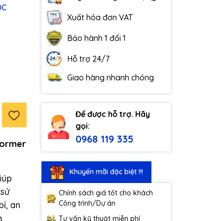
DC
Xuất hóa đơn VAT
Bảo hành 1 đổi 1
Hỗ trợ 24/7
Giao hàng nhanh chóng
Để được hỗ trợ. Hãy
gọi:
0968 119 335
former
Khuyến mãi đặc biệt !!!
iúp
 sử
Chính sách giá tốt cho khách
Công trình/Dự án
ỉ, an
.
Tư vấn kỹ thuật miễn phí