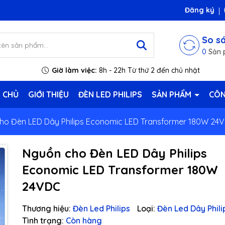
Đăng ký
So s
0
Sản 
Giờ làm việc:
8h - 22h Từ thứ 2 đến chủ nhật
 CHỦ
GIỚI THIỆU
ĐÈN LED PHILIPS
SẢN PHẨM
CÔN
ho Đèn LED Dây Philips Economic LED Transformer 180W 24
Nguồn cho Đèn LED Dây Philips
Economic LED Transformer 180W
24VDC
Thương hiệu:
Đèn Led Philips
Loại:
Đèn Led Dây Phili
Tình trạng:
Còn hàng