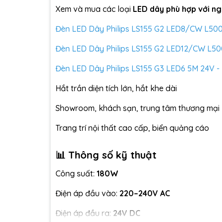
Xem và mua các loại
LED dây phù hợp với n
Đèn LED Dây Philips LS155 G2 LED8/CW L50
Đèn LED Dây Philips LS155 G2 LED12/CW L5
Đèn LED Dây Philips LS155 G3 LED6 5M 24V 
Hắt trần diện tích lớn, hắt khe dài
Showroom, khách sạn, trung tâm thương mại
Trang trí nội thất cao cấp, biển quảng cáo
📊 Thông số kỹ thuật
Công suất:
180W
Điện áp đầu vào:
220–240V AC
Điện áp đầu ra:
24V DC