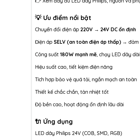
👉 Xem đầy đủ LED dây Philips, nguồn và phụ 
💡 Ưu điểm nổi bật
Chuyển đổi điện áp
220V → 24V DC ổn định
Điện áp
SELV (an toàn điện áp thấp)
→ đảm b
Công suất
180W mạnh mẽ
, chạy LED dây dài
Hiệu suất cao, tiết kiệm điện năng
Tích hợp bảo vệ quá tải, ngắn mạch an toàn
Thiết kế chắc chắn, tản nhiệt tốt
Độ bền cao, hoạt động ổn định lâu dài
🔌 Ứng dụng
LED dây Philips 24V (COB, SMD, RGB)