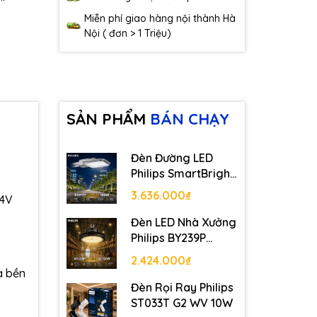
Miễn phí giao hàng nội thành Hà
Nội ( đơn > 1 Triệu)
SẢN PHẨM
BÁN CHẠY
Đèn Đường LED
Philips SmartBright
Road BRP131
3.636.000₫
24V
LED125 100W
Đèn LED Nhà Xưởng
Philips BY239P
LED130 G2 100W
2.424.000₫
à bền
Đèn Rọi Ray Philips
ST033T G2 WV 10W