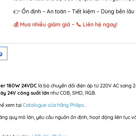
👉 Ổn định – An toàn – Tiết kiệm – Dùng bền lâu
💰 Mua nhiều giảm giá – 📞 Liên hệ ngay!
g
rmer 180W 24VDC
là bộ chuyển đổi điện áp từ 220V AC sang 
ây 24V công suất lớn
như COB, SMD, RGB.
thể xem tại
Catalogue của hãng Philips
.
áng quy mô lớn, yêu cầu nguồn ổn định, hoạt động liên tục v