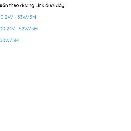
guồn
theo đường Link dưới đây :
00 24V - 33W/5M
000 24V - 52W/5M
- 30W/5M