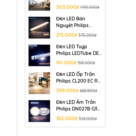
LED Panel 6060
505.000₫
1.110.000₫
MD3 42w 4000lm
Đèn LED Bán
Nguyệt Philips
BN001C LED40
215.000₫
375.000₫
L1200 40W PSU GM
Đèn LED Tuýp
Philips LEDTube DE
HO 1200mm 22W
90.000₫
158.000₫
T8 G13 C
Đèn LED Ốp Trần
Philips CL200 EC RD
17W 65K W HV 02
399.000₫
668.800₫
Đường kính 320 mm
Đèn LED Âm Trần
Philips DN027B G3
LED9 9W 220-240V
182.000₫
326.000₫
D125 RD khoét lỗ
125 mm