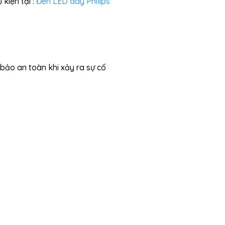
kiện tại :
Đèn LED dây Philips
ảo an toàn khi xảy ra sự cố