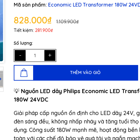
Mã sản phẩm:
Economic LED Transformer 180W 24V
828.000₫
1.109.900₫
Tiết kiệm:
281.900₫
Số lượng:
-
+
THÊM VÀO GIỎ
💡
Nguồn LED dây Philips Economic LED Trans
180W 24VDC
Giải pháp cấp nguồn ổn định cho LED dây 24V, g
đèn sáng đều, không nhấp nháy và tăng tuổi thọ
dụng. Công suất 180W mạnh mẽ, hoạt động bền b
toàn với các chế độ bảo vệ quá tải và ngắn mạch