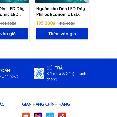
Đèn LED Dây
Nguồn cho Đèn LED Dây
Đèn LED D
nomic LED
Philips Economic LED
er 60W 24VDC
Transformer 30W 24VDC
195.000₫
481.000
409.200₫
312.400₫
vào giỏ
Thêm vào giỏ
Xem
ĐỔI TRẢ
TOÁN
Kiểm tra & Xử lý nhanh
 Linh hoạt
chóng
ÁC
GIAN HÀNG CHÍNH HÃNG