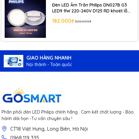
Đèn LED Âm Trần Philips DN027B G3
LED9 9W 220-240V D125 RD khoét lỗ
125 mm
182.000₫
326.000₫
GIAO HÀNG NHANH
Nội thành - Toàn quốc
Phân phối đèn LED Philips chính hãng . Cam kết chất lượng - Bảo
hành dài hạn -Tư vấn chuyên sâu !
CT18 Việt Hưng, Long Biên, Hà Nội
0968 119 335