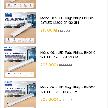
Ánh sáng ổn định
Đèn LED cho ánh sáng đều, không nhấp nháy và thân
Máng Đèn LED Tuýp Philips BN011C
thiện với mắt.
2xTLED L1200 2R G2 GM
215.000₫
Lắp đặt dễ dàng
382.000₫
Thiết kế
tuýp liền máng
giúp lắp đặt nhanh chóng và
tiện lợi.
Máng Đèn LED Tuýp Philips BN011C
1xTLED L1200 2R G2 GM
Ứng dụng
205.000₫
358.000₫
Đèn LED T5 Batten Philips BN058C 9.6W thường được sử
dụng cho:
Máng Đèn LED Tuýp Philips BN011C
1xTLED L1200 1R G2 GM
Tủ bếp -Tủ quần áo -Kệ trưng bày-Kệ siêu thị -Hành
205.000₫
358.000₫
lang -Tủ trang trí.