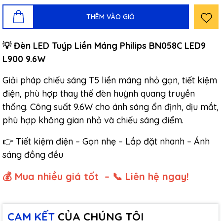
THÊM VÀO GIỎ
​​​​💡 Đèn LED Tuýp Liền Máng Philips BN058C LED9
L900 9.6W
Giải pháp chiếu sáng T5 liền máng nhỏ gọn, tiết kiệm
điện, phù hợp thay thế đèn huỳnh quang truyền
thống. Công suất 9.6W cho ánh sáng ổn định, dịu mắt,
phù hợp không gian nhỏ và chiếu sáng điểm.
👉 Tiết kiệm điện – Gọn nhẹ – Lắp đặt nhanh – Ánh
sáng đồng đều
💰 Mua nhiều giá tốt – 📞 Liên hệ ngay!
CAM KẾT
CỦA CHÚNG TÔI