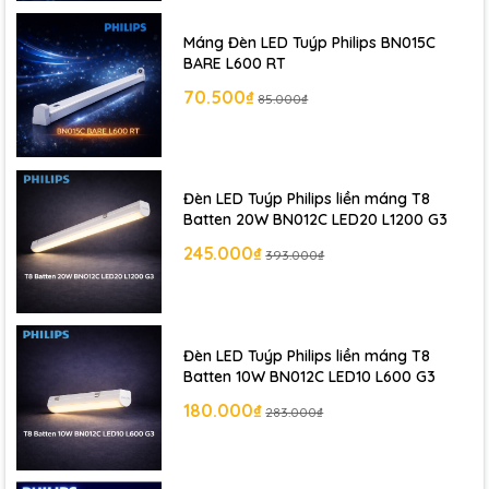
Máng Đèn LED Tuýp Philips BN015C
BARE L600 RT
70.500₫
85.000₫
Đèn LED Tuýp Philips liền máng T8
Batten 20W BN012C LED20 L1200 G3
245.000₫
393.000₫
Đèn LED Tuýp Philips liền máng T8
Batten 10W BN012C LED10 L600 G3
180.000₫
283.000₫