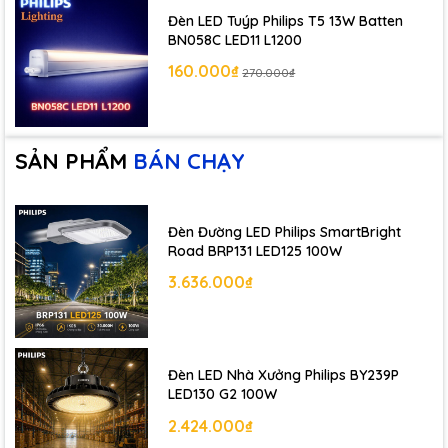
Đèn LED Tuýp Philips T5 13W Batten
BN058C LED11 L1200
160.000₫
270.000₫
SẢN PHẨM
BÁN CHẠY
Đèn Đường LED Philips SmartBright
Road BRP131 LED125 100W
3.636.000₫
Đèn LED Nhà Xưởng Philips BY239P
LED130 G2 100W
2.424.000₫