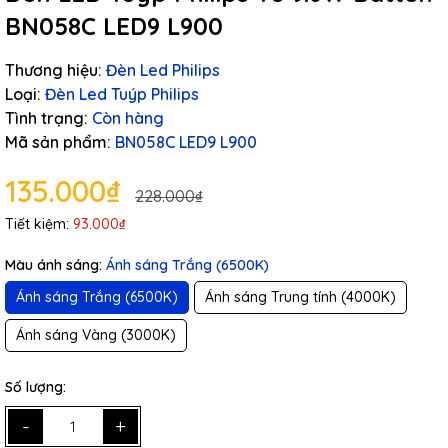
BN058C LED9 L900
Thương hiệu:
Đèn Led Philips
Loại:
Đèn Led Tuýp Philips
Tình trạng:
Còn hàng
Mã sản phẩm:
BN058C LED9 L900
135.000₫
228.000₫
Tiết kiệm:
93.000₫
Màu ánh sáng:
Ánh sáng Trắng (6500K)
Ánh sáng Trắng (6500K)
Ánh sáng Trung tính (4000K)
Ánh sáng Vàng (3000K)
Số lượng:
-
+