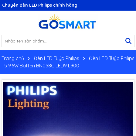
Chuyên đèn LED Philips chính hãng
Trang chủ
Đèn LED Tuýp Philips
Đèn LED Tuýp Philips
T5 9.6W Batten BN058C LED9 L900