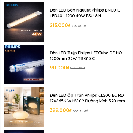
Đèn LED Bán Nguyệt Philips BN001C
LED40 L1200 40W PSU GM
215.000₫
375.000₫
Đèn LED Tuýp Philips LEDTube DE HO
1200mm 22W T8 G13 C
90.000₫
158.000₫
Đèn LED Ốp Trần Philips CL200 EC RD
17W 65K W HV 02 Đường kính 320 mm
399.000₫
668.800₫