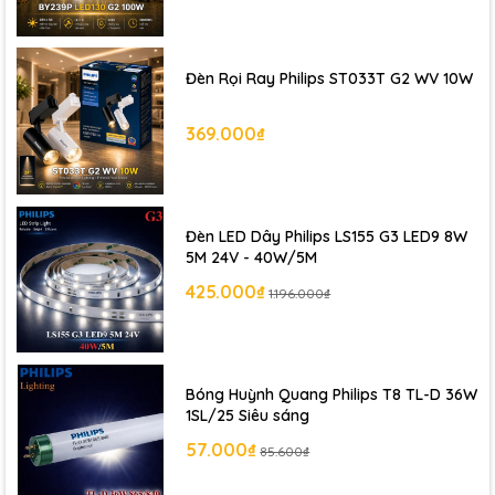
Đèn Rọi Ray Philips ST033T G2 WV 10W
369.000₫
Đèn LED Dây Philips LS155 G3 LED9 8W
5M 24V - 40W/5M
425.000₫
1.196.000₫
Bóng Huỳnh Quang Philips T8 TL-D 36W
1SL/25 Siêu sáng
57.000₫
85.600₫