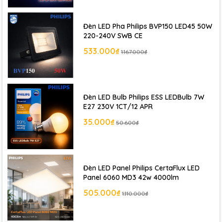
Đèn LED Pha Philips BVP150 LED45 50W
220-240V SWB CE
533.000₫
1.167.000₫
Đèn LED Bulb Philips ESS LEDBulb 7W
E27 230V 1CT/12 APR
35.000₫
50.600₫
Đèn LED Panel Philips CertaFlux LED
Panel 6060 MD3 42w 4000lm
505.000₫
1.110.000₫