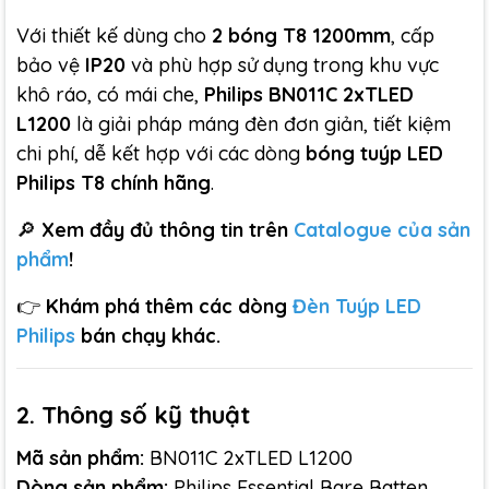
Với thiết kế dùng cho
2 bóng T8 1200mm
, cấp
bảo vệ
IP20
và phù hợp sử dụng trong khu vực
khô ráo, có mái che,
Philips BN011C 2xTLED
L1200
là giải pháp máng đèn đơn giản, tiết kiệm
chi phí, dễ kết hợp với các dòng
bóng tuýp LED
Philips T8 chính hãng
.
🔎
Xem đầy đủ thông tin trên
Catalogue của sản
phẩm
!
👉
Khám phá thêm các dòng
Đèn Tuýp LED
Philips
bán chạy khác.
2. Thông số kỹ thuật
Mã sản phẩm:
BN011C 2xTLED L1200
Dòng sản phẩm:
Philips Essential Bare Batten