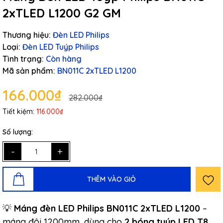
2xTLED L1200 G2 GM
Thương hiệu:
Đèn LED Philips
Loại:
Đèn LED Tuýp Philips
Tình trạng:
Còn hàng
Mã sản phẩm:
BN011C 2xTLED L1200
166.000₫
282.000₫
Tiết kiệm:
116.000₫
Số lượng:
-
+
THÊM VÀO GIỎ
💡
Máng đèn LED Philips BN011C 2xTLED L1200
–
máng đôi 1200mm, dùng cho
2 bóng tuýp LED T8