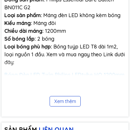
BN011C G2
Loại sản phẩm:
Máng đèn LED không kèm bóng
Kiểu máng:
Máng đôi
Chiều dài máng:
1200mm
Số bóng lắp:
2 bóng
Loại bóng phù hợp:
Bóng tuýp LED T8 dài 1m2,
loại nguồn 1 đầu. Xem và mua ngay theo Link dưới
đây:
Bóng Đèn LED Tuýp Philips LEDtube HO 1200mm
22W T8
Cấp bảo vệ:
IP20
Xem thêm
Không gian sử dụng:
Trong nhà, khu vực khô ráo,
có mái che
Bóng đi kèm:
Không kèm bóng
Ứng dụng:
Nhà ở, văn phòng, cửa hàng, hành
SẢN PHẨM
LIÊN QUAN