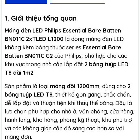
1. Giới thiệu tổng quan
Máng đèn LED Philips Essential Bare Batten
BN011C 2xTLED L1200
là dòng máng đèn LED
không kèm bóng thuộc series
Essential Bare
Batten BN011C G2
của Philips, phù hợp cho các
khu vực trong nhà cần lắp đặt
2 bóng tuýp LED
T8 dài 1m2
.
Sản phẩm là loại
máng đôi 1200mm
, dùng cho
2
bóng tuýp LED T8
, thiết kế gọn gàng, chắc chắn,
dễ lắp đặt và thuận tiện khi thay thế bóng. Đây là
lựa chọn phù hợp cho nhà ở, văn phòng, cửa hàng,
hành lang, kho hàng, phòng kỹ thuật, khu phụ trợ
và các không gian cần độ sáng cao hơn so với
máng đơn.