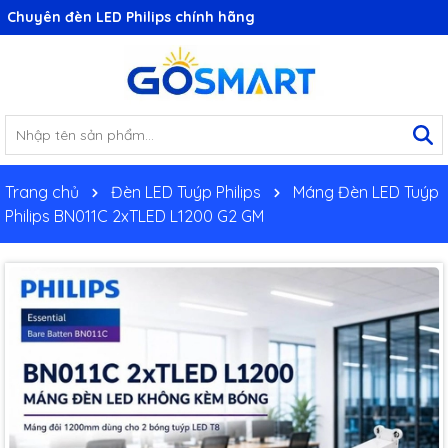
Chuyên đèn LED Philips chính hãng
Trang chủ
Đèn LED Tuýp Philips
Máng Đèn LED Tuýp
Philips BN011C 2xTLED L1200 G2 GM