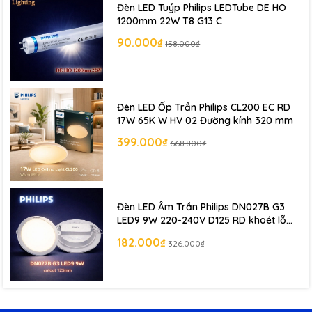
Hành lang, lối đi trong nhà
Đèn LED Tuýp Philips LEDTube DE HO
1200mm 22W T8 G13 C
Phòng kho, kho hàng
90.000₫
158.000₫
Phòng kỹ thuật
Khu phụ trợ trong nhà xưởng
Đèn LED Ốp Trần Philips CL200 EC RD
Trường học, lớp học, phòng chức năng
17W 65K W HV 02 Đường kính 320 mm
399.000₫
668.800₫
Khu vực để xe có mái che
Quầy bán hàng, khu vực trưng bày đơn giản
Đèn LED Âm Trần Philips DN027B G3
Khu vực cần ánh sáng mạnh hơn máng đơn
LED9 9W 220-240V D125 RD khoét lỗ
125 mm
Các không gian cần lắp
2 bóng tuýp LED T8 dài
182.000₫
326.000₫
1m2
5. Khi nào nên chọn BN011C 2xTLED