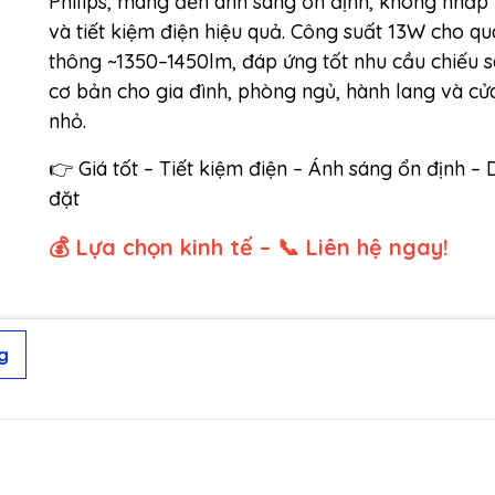
Philips, mang đến ánh sáng ổn định, không nhấp
và tiết kiệm điện hiệu quả. Công suất 13W cho q
thông ~1350–1450lm, đáp ứng tốt nhu cầu chiếu 
cơ bản cho gia đình, phòng ngủ, hành lang và cử
nhỏ.
👉 Giá tốt – Tiết kiệm điện – Ánh sáng ổn định – 
đặt
💰 Lựa chọn kinh tế – 📞 Liên hệ ngay!
g