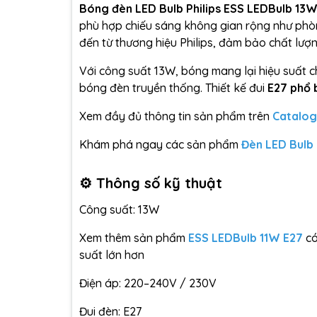
Bóng đèn LED Bulb Philips ESS LEDBulb 13
phù hợp chiếu sáng không gian rộng như ph
đến từ thương hiệu Philips, đảm bảo chất lượ
Với công suất 13W, bóng mang lại hiệu suất c
bóng đèn truyền thống. Thiết kế đui
E27 phổ 
Xem đầy đủ thông tin sản phẩm trên
Catalo
Khám phá ngay các sản phẩm
Đèn LED Bulb 
⚙️ Thông số kỹ thuật
Công suất: 13W
Xem thêm sản phẩm
ESS LEDBulb 11W E27
có
suất lớn hơn
Điện áp: 220–240V / 230V
Đui đèn: E27