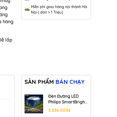
 nháy
Miễn phí giao hàng nội thành Hà
uang
Nội ( đơn > 1 Triệu)
sáng
a hàng
Dễ lắp
SẢN PHẨM
BÁN CHẠY
Đèn Đường LED
Philips SmartBright
Road BRP131
3.636.000₫
LED125 100W