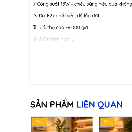
⚡ Công suất 13W – chiếu sáng hiệu quả không
🔧 Đui E27 phổ biến, dễ lắp đặt
⏳ Tuổi thọ cao ~8.000 giờ
💰 Giá thành hợp lý
🏠 Ứng dụng
Phòng khách diện tích lớn
Cửa hàng, showroom
Văn phòng, phòng làm việc
SẢN PHẨM
LIÊN QUAN
Đèn trần, đèn treo, đèn trang trí
Sale
Sale
📝 Lưu ý