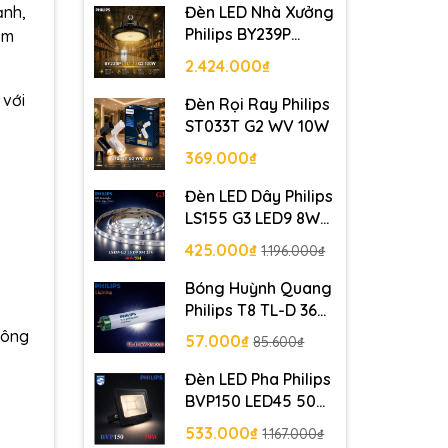
Đèn LED Nhà Xưởng
ạnh,
Philips BY239P
ẩm
LED130 G2 100W
2.424.000₫
 với
Đèn Rọi Ray Philips
ST033T G2 WV 10W
369.000₫
Đèn LED Dây Philips
LS155 G3 LED9 8W
5M 24V - 40W/5M
425.000₫
1.196.000₫
Bóng Huỳnh Quang
Philips T8 TL-D 36W
1SL/25 Siêu sáng
công
57.000₫
85.600₫
Đèn LED Pha Philips
BVP150 LED45 50W
220-240V SWB CE
533.000₫
1.167.000₫