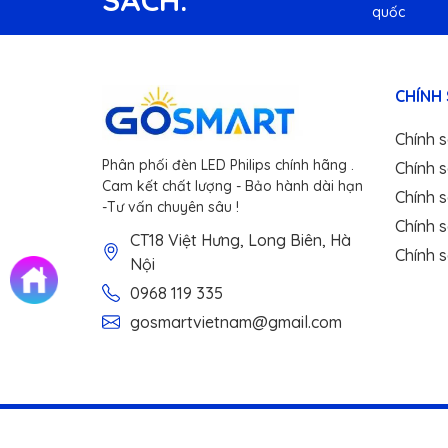
SÁCH:
quốc
CHÍNH
Chính 
Phân phối đèn LED Philips chính hãng .
Chính 
Cam kết chất lượng - Bảo hành dài hạn
Chính s
-Tư vấn chuyên sâu !
Chính 
CT18 Việt Hưng, Long Biên, Hà
Chính 
Nội
0968 119 335
gosmartvietnam@gmail.com
© 2026 GOS