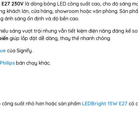
W E27 230V
là dòng bóng LED công suất cao, cho độ sáng m
òng khách lớn, cửa hàng, showroom hoặc văn phòng. Sản ph
ng ánh sáng ổn định và độ bền cao.
hiếu sáng vượt trội nhưng vẫn tiết kiệm điện năng đáng kể so
biến
giúp lắp đặt dễ dàng, thay thế nhanh chóng.
gue
của Signify .
Philips
bán chạy khác.
 công suất nhỏ hơn hoặc sản phẩm
LEDBright 15W E27
có 