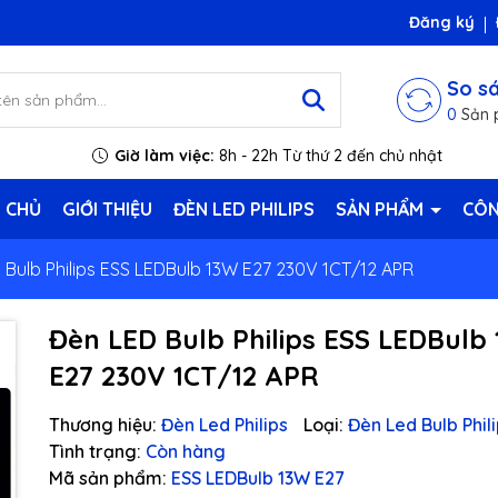
Đăng ký
So s
0
Sản 
Giờ làm việc:
8h - 22h Từ thứ 2 đến chủ nhật
 CHỦ
GIỚI THIỆU
ĐÈN LED PHILIPS
SẢN PHẨM
CÔN
 Bulb Philips ESS LEDBulb 13W E27 230V 1CT/12 APR
Đèn LED Bulb Philips ESS LEDBulb
E27 230V 1CT/12 APR
Thương hiệu:
Đèn Led Philips
Loại:
Đèn Led Bulb Phil
Tình trạng:
Còn hàng
Mã sản phẩm:
ESS LEDBulb 13W E27