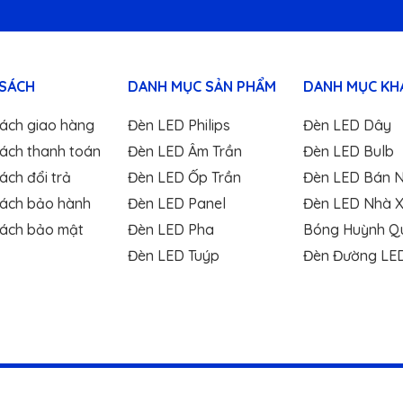
 SÁCH
DANH MỤC SẢN PHẨM
DANH MỤC KH
sách giao hàng
Đèn LED Philips
Đèn LED Dây
sách thanh toán
Đèn LED Âm Trần
Đèn LED Bulb
ách đổi trả
Đèn LED Ốp Trần
Đèn LED Bán 
sách bảo hành
Đèn LED Panel
Đèn LED Nhà 
sách bảo mật
Đèn LED Pha
Bóng Huỳnh Q
Đèn LED Tuýp
Đèn Đường LE
MART – Nhà phân phối đèn LED Philips chính hãng -
Cung c