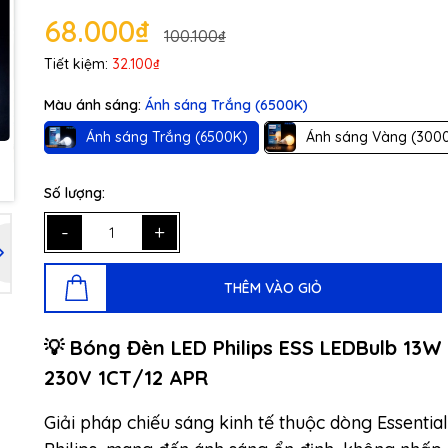
68.000₫
100.100₫
Tiết kiệm:
32.100₫
Màu ánh sáng:
Ánh sáng Trắng (6500K)
Ánh sáng Trắng (6500K)
Ánh sáng Vàng (300
Số lượng:
-
+
THÊM VÀO GIỎ
​​💡 Bóng Đèn LED Philips ESS LEDBulb 13W
230V 1CT/12 APR
Giải pháp chiếu sáng kinh tế thuộc dòng Essentia