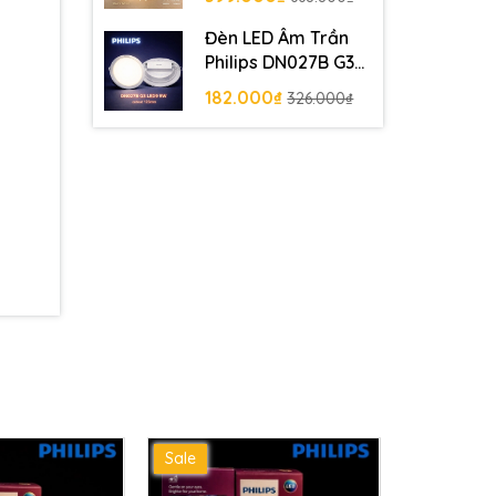
Đường kính 320 mm
Đèn LED Âm Trần
Philips DN027B G3
LED9 9W 220-240V
182.000₫
326.000₫
D125 RD khoét lỗ
125 mm
Sale
Sale