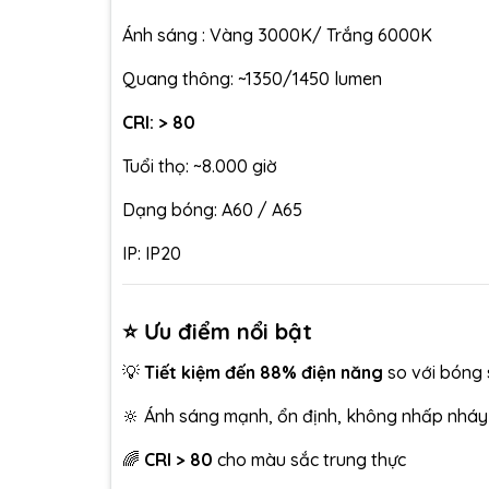
Ánh sáng : Vàng 3000K/ Trắng 6000K
Quang thông: ~1350/1450 lumen
CRI: > 80
Tuổi thọ: ~8.000 giờ
Dạng bóng: A60 / A65
IP: IP20
⭐ Ưu điểm nổi bật
💡
Tiết kiệm đến 88% điện năng
so với bóng 
🔆 Ánh sáng mạnh, ổn định, không nhấp nháy
🌈
CRI > 80
cho màu sắc trung thực