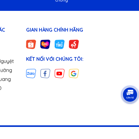
chóng
ÁC
GIAN HÀNG CHÍNH HÃNG
KẾT NỐI VỚI CHÚNG TÔI:
Nguyệt
Xưởng
uang
D
ấp bởi
Sapo