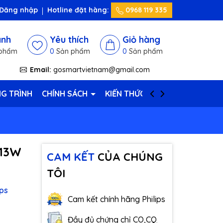
Đăng nhập
Hotline đặt hàng:
0968 119 335
ánh
Yêu thích
Giỏ hàng
phẩm
0
Sản phẩm
0
Sản phẩm
Email:
gosmartvietnam@gmail.com
G TRÌNH
CHÍNH SÁCH
KIẾN THỨC HAY
LIÊN HỆ
 13W
CAM KẾT
CỦA CHÚNG
TÔI
ips
Cam kết chính hãng Philips
Đầy đủ chứng chỉ CO,CQ