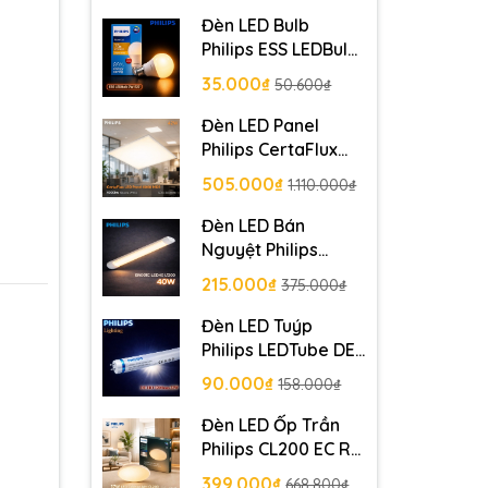
Đèn LED Bulb
Philips ESS LEDBulb
7W E27 230V
35.000₫
50.600₫
1CT/12 APR
Đèn LED Panel
Philips CertaFlux
LED Panel 6060
505.000₫
1.110.000₫
MD3 42w 4000lm
Đèn LED Bán
Nguyệt Philips
BN001C LED40
215.000₫
375.000₫
L1200 40W PSU GM
Đèn LED Tuýp
Philips LEDTube DE
HO 1200mm 22W
90.000₫
158.000₫
T8 G13 C
Đèn LED Ốp Trần
Philips CL200 EC RD
17W 65K W HV 02
399.000₫
668.800₫