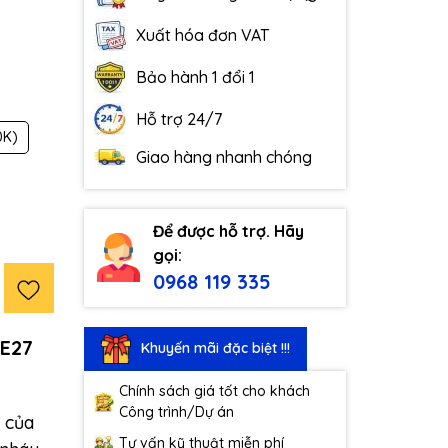
Xuất hóa đơn VAT
Bảo hành 1 đổi 1
Hỗ trợ 24/7
0K)
Giao hàng nhanh chóng
Để được hỗ trợ. Hãy
gọi:
0968 119 335
 E27
Khuyến mãi đặc biệt !!!
Chính sách giá tốt cho khách
Công trình/Dự án
l của
Tư vấn kỹ thuật miễn phí