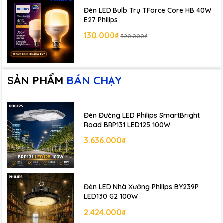
Đèn LED Bulb Trụ TForce Core HB 40W
E27 Philips
130.000₫
320.000₫
SẢN PHẨM
BÁN CHẠY
Đèn Đường LED Philips SmartBright
Road BRP131 LED125 100W
3.636.000₫
Đèn LED Nhà Xưởng Philips BY239P
LED130 G2 100W
2.424.000₫