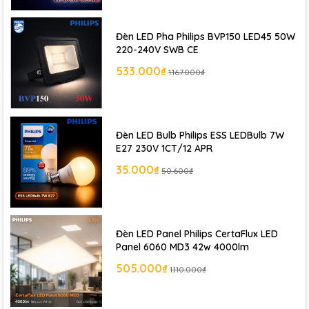
Đèn LED Pha Philips BVP150 LED45 50W
220-240V SWB CE
533.000₫
1.167.000₫
Đèn LED Bulb Philips ESS LEDBulb 7W
E27 230V 1CT/12 APR
35.000₫
50.600₫
Đèn LED Panel Philips CertaFlux LED
Panel 6060 MD3 42w 4000lm
505.000₫
1.110.000₫