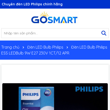
Chuyên đèn LED Philips chính hãng
Trang chủ
Đèn LED Bulb Philips
Đèn LED Bulb Philips
ESS LEDBulb 9W E27 230V 1CT/12 APR