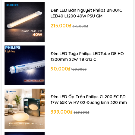
Đèn LED Bán Nguyệt Philips BN001C
LED40 L1200 40W PSU GM
215.000₫
375.000₫
Đèn LED Tuýp Philips LEDTube DE HO
1200mm 22W T8 G13 C
90.000₫
158.000₫
Đèn LED Ốp Trần Philips CL200 EC RD
17W 65K W HV 02 Đường kính 320 mm
399.000₫
668.800₫