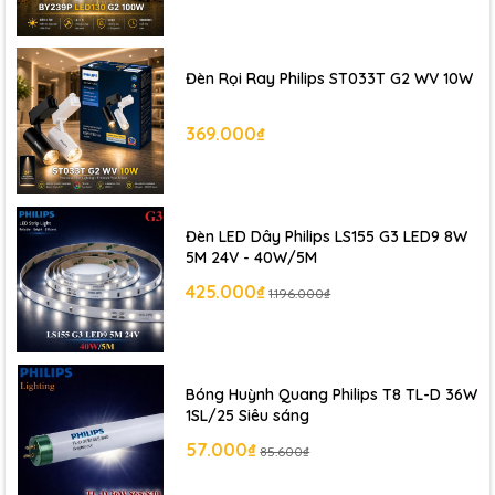
Đèn Rọi Ray Philips ST033T G2 WV 10W
369.000₫
Đèn LED Dây Philips LS155 G3 LED9 8W
5M 24V - 40W/5M
425.000₫
1.196.000₫
Bóng Huỳnh Quang Philips T8 TL-D 36W
1SL/25 Siêu sáng
57.000₫
85.600₫