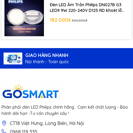
Đèn LED Âm Trần Philips DN027B G3
LED9 9W 220-240V D125 RD khoét lỗ
125 mm
182.000₫
326.000₫
GIAO HÀNG NHANH
Nội thành - Toàn quốc
Phân phối đèn LED Philips chính hãng . Cam kết chất lượng - Bảo
hành dài hạn -Tư vấn chuyên sâu !
CT18 Việt Hưng, Long Biên, Hà Nội
0968 119 335