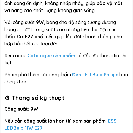
ánh sáng ổn định, không nhấp nháy, giúp
bảo vệ mắt
và nâng cao chất lượng không gian sống.
Với công suất
9W
, bóng cho độ sáng tương đương
bóng sợi đốt công suất cao nhưng tiêu thụ điện cực
thấp. Đui
E27 phổ biến
giúp lắp đặt nhanh chóng, phù
hợp hầu hết các loại đèn.
Xem ngay
Catalogue sản phẩm
có đầy đủ thông tin chi
tiết.
Khám phá thêm các sản phẩm
Đèn LED Bulb Philips
bán
chạy khác.
⚙️ Thông số kỹ thuật
Công suất: 9W
Nếu cần công suất lớn hơn thì xem sản phẩm
ESS
LEDBulb 11W E27