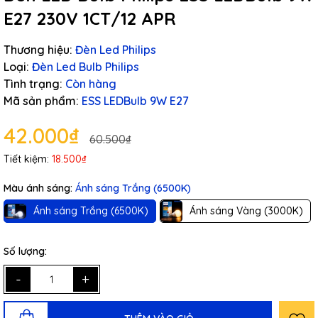
E27 230V 1CT/12 APR
Thương hiệu:
Đèn Led Philips
Loại:
Đèn Led Bulb Philips
Tình trạng:
Còn hàng
Mã sản phẩm:
ESS LEDBulb 9W E27
42.000₫
60.500₫
Tiết kiệm:
18.500₫
Màu ánh sáng:
Ánh sáng Trắng (6500K)
Ánh sáng Trắng (6500K)
Ánh sáng Vàng (3000K)
Số lượng:
-
+