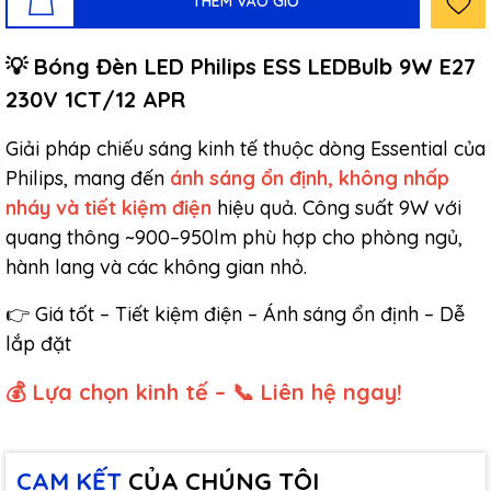
THÊM VÀO GIỎ
​​​​​💡 Bóng Đèn LED Philips ESS LEDBulb 9W E27
230V 1CT/12 APR
Giải pháp chiếu sáng kinh tế thuộc dòng Essential của
Philips, mang đến
ánh sáng ổn định, không nhấp
nháy và tiết kiệm điện
hiệu quả. Công suất 9W với
quang thông ~900–950lm phù hợp cho phòng ngủ,
hành lang và các không gian nhỏ.
👉 Giá tốt – Tiết kiệm điện – Ánh sáng ổn định – Dễ
lắp đặt
💰 Lựa chọn kinh tế – 📞 Liên hệ ngay!
CAM KẾT
CỦA CHÚNG TÔI