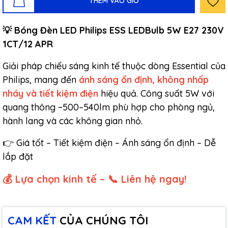
THÊM VÀO GIỎ
​​​​💡 Bóng Đèn LED Philips ESS LEDBulb 5W E27 230V
1CT/12 APR
Giải pháp chiếu sáng kinh tế thuộc dòng Essential của
Philips, mang đến
ánh sáng ổn định, không nhấp
nháy và tiết kiệm điện
hiệu quả. Công suất 5W với
quang thông ~500–540lm phù hợp cho phòng ngủ,
hành lang và các không gian nhỏ.
👉 Giá tốt – Tiết kiệm điện – Ánh sáng ổn định – Dễ
lắp đặt
💰 Lựa chọn kinh tế – 📞 Liên hệ ngay!
CAM KẾT
CỦA CHÚNG TÔI