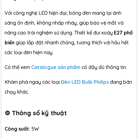
Với công nghệ LED hiện đại, bóng đèn mang lại ánh
sáng ổn định, không nhấp nháy, giúp bảo vệ mắt và
nâng cao trải nghiệm sử dụng. Thiết kế đui xoáy
E27 phổ
biến
giúp lắp đặt nhanh chóng, tương thích với hầu hết
các loại đèn hiện nay.
Có thể xem
Catalogue sản phẩm
có đầy đủ thông tin.
Khám phá ngay các loại
Đèn LED Bulb Philips
đang bán
chạy khác.
⚙️ Thông số kỹ thuật
Công suất:
5W