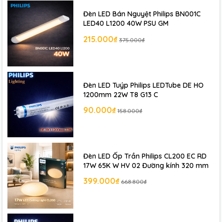
Đèn LED Bán Nguyệt Philips BN001C
LED40 L1200 40W PSU GM
215.000₫
375.000₫
Đèn LED Tuýp Philips LEDTube DE HO
1200mm 22W T8 G13 C
90.000₫
158.000₫
Đèn LED Ốp Trần Philips CL200 EC RD
17W 65K W HV 02 Đường kính 320 mm
399.000₫
668.800₫