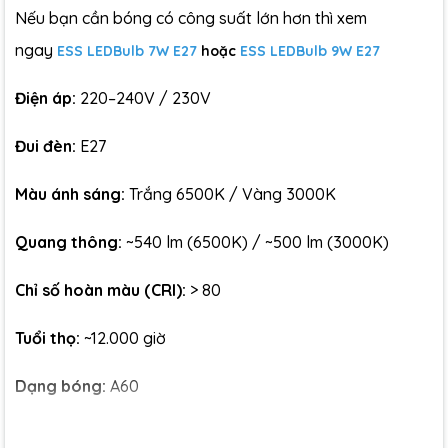
Nếu bạn cần bóng có công suất lớn hơn thì xem
ngay
ESS LEDBulb 7W E27
hoặc
ESS LEDBulb 9W E27
Điện áp:
220–240V / 230V
Đui đèn:
E27
Màu ánh sáng:
Trắng 6500K / Vàng 3000K
Quang thông:
~540 lm (6500K) / ~500 lm (3000K)
Chỉ số hoàn màu (CRI):
> 80
Tuổi thọ:
~12.000 giờ
Dạng bóng:
A60
Tiêu chuẩn bảo vệ:
IP20