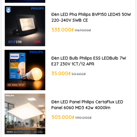
Đèn LED Pha Philips BVP150 LED45 50W
220-240V SWB CE
533.000₫
1.167.000₫
Đèn LED Bulb Philips ESS LEDBulb 7W
E27 230V 1CT/12 APR
35.000₫
50.600₫
Đèn LED Panel Philips CertaFlux LED
Panel 6060 MD3 42w 4000lm
505.000₫
1.110.000₫