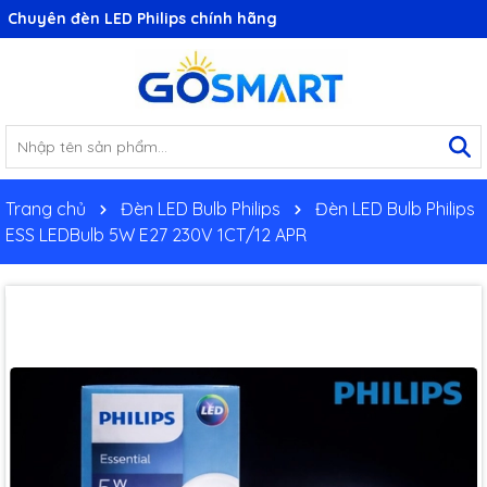
Chuyên đèn LED Philips chính hãng
Trang chủ
Đèn LED Bulb Philips
Đèn LED Bulb Philips
ESS LEDBulb 5W E27 230V 1CT/12 APR