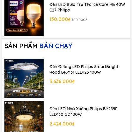
Đèn LED Bulb Trụ TForce Core HB 40W
E27 Philips
130.000₫
320.000₫
SẢN PHẨM
BÁN CHẠY
Đèn Đường LED Philips SmartBright
Road BRP131 LED125 100W
3.636.000₫
Đèn LED Nhà Xưởng Philips BY239P
LED130 G2 100W
2.424.000₫