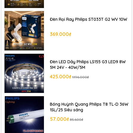
Đèn Rọi Ray Philips ST033T G2 WV 10W
369.000₫
Đèn LED Dây Philips LS155 G3 LED9 8W
5M 24V - 40W/5M
425.000₫
1.196.000₫
Bóng Huỳnh Quang Philips T8 TL-D 36W
1SL/25 Siêu sáng
57.000₫
85.600₫