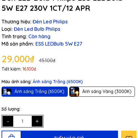
5W E27 230V 1CT/12 APR
Thương hiệu:
Đèn Led Philips
Loại:
Đèn Led Bulb Philips
Tình trạng:
Còn hàng
Mã sản phẩm:
ESS LEDBulb 5W E27
29.000₫
45.100₫
Tiết kiệm:
16.100₫
Màu ánh sáng:
Ánh sáng Trắng (6500K)
Ánh sáng Trắng (6500K)
Ánh sáng Vàng (3000K)
Số lượng:
-
+