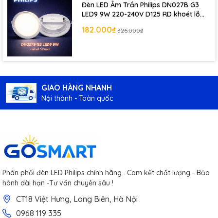
Đèn LED Âm Trần Philips DN027B G3
LED9 9W 220-240V D125 RD khoét lỗ
125 mm
182.000₫
326.000₫
GIAO HÀNG NHANH
Nội thành - Toàn quốc
Phân phối đèn LED Philips chính hãng . Cam kết chất lượng - Bảo
hành dài hạn -Tư vấn chuyên sâu !
CT18 Việt Hưng, Long Biên, Hà Nội
0968 119 335