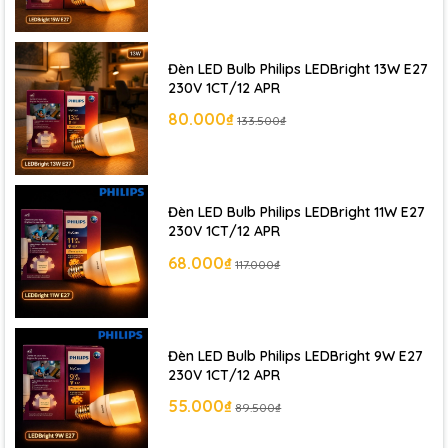
🔧 Đui E27 phổ biến – dễ lắp đặt, thay thế
⏳ Tuổi thọ cao ~12.000 giờ, giảm chi phí thay thế
Đèn LED Bulb Philips LEDBright 13W E27
230V 1CT/12 APR
💰 Giá thành hợp lý, phù hợp nhu cầu chiếu sáng cơ bản
80.000₫
133.500₫
🏠 Ứng dụng thực tế
Đèn LED Bulb Philips LEDBright 11W E27
230V 1CT/12 APR
Bóng đèn
ESS LEDBulb 5W E27 Philips
được sử dụng
68.000₫
117.000₫
rộng rãi trong nhiều không gian:
Phòng ngủ, phòng khách
Đèn LED Bulb Philips LEDBright 9W E27
Nhà trọ, căn hộ mini
230V 1CT/12 APR
55.000₫
89.500₫
Quán café, cửa hàng nhỏ